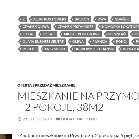
2
ALBATROS TOWERS
BALKON
DWA
GDAŃSK
GDAŃSK OLIWA
GDAŃSK PRZYMORZE
KOMÓRKA LOKATOR
LOKAL
LOKALI
MIEJSCE POSTOJOWE
MIESZKAŃ
MI
OLIVIA BUSINESS CENTRE
OLIWA
PIWNICA
POKOI
P
POKOJE
PRZYMORZE
UNIWERSYTET GDAŃSKI
WYNAJE
OFERTA SPRZEDAŻ MIESZKANIE
MIESZKANIE NA PRZYM
– 2 POKOJE, 38M2
20 LUTEGO 2015
DODAJ KOMENTARZ
Zadbane mieszkanie na Przymorzu. 2 pokoje na 6 piętrz