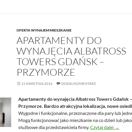
OFERTA WYNAJEM MIESZKANIE
APARTAMENTY DO
WYNAJĘCIA ALBATROSS
TOWERS GDAŃSK –
PRZYMORZE
21 KWIETNIA 2016
DODAJ KOMENTARZ
Apartamenty do wynajęcia Albatross Towers Gdańsk 
Przymorze. Bardzo atrakcyjna lokalizacja, nowe osiedl
Wygodne i funkcjonalne, przeznaczone dla pary lub jedne
Mogą funkcjonować jako mieszkanie na co dzień lub jak
Apartam
służbowe dla przedstawiciela firmy.
Czytaj dalej
→