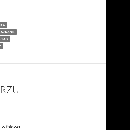
SKA
ESZKANIE
OKÓJ
M
ORZU
e w falowcu