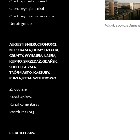
Oferta sprzedaż obiekt
Oferta wynajem lokal
Oferta wynajem mieszkanie
Uncategorized
Widok z pokoju dzienn
AUGUSTIS NIERUCHOMOŚCI,
MIESZKANIA, DOMY, DZIAŁKI,
GRUNTY, WYNAJEM, NAJEM,
KUPNO, SPRZEDAŻ, GDAŃSK,
SOPOT, GDYNIA,
TRÓJMIASTO, KASZUBY,
RUMIA, REDA, WEJHEROWO
Zaloguj się
Kanał wpisów
Kanał komentarzy
WordPress.org
SIERPIEŃ 2026