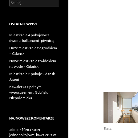
Szukaj:
OSTATNIE WPISY
Mieszkanie 4 pokojowe z
dwoma balkonami i piwnicą
Duże mieszkanie z ogródkiem
– Gdańsk
Nowe mieszkanie z widokiem
na wodę – Gdańsk
Mieszkanie 2 pokoje Gdańsk
Jasień
Kawalerka z pełnym
wyposażeniem, Gdańsk,
Niepołomicka
NAJNOWSZE KOMENTARZE
Taras
admin
-
Mieszkanie
jednopokojowe, kawalerka w