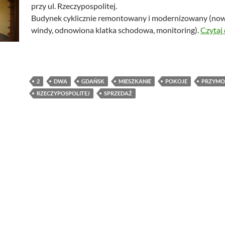
przy ul. Rzeczypospolitej.
Budynek cyklicznie remontowany i modernizowany (now
windy, odnowiona klatka schodowa, monitoring).
Czytaj 
2
DWA
GDAŃSK
MIESZKANIE
POKOJE
PRZYMO
RZECZYPOSPOLITEJ
SPRZEDAŻ