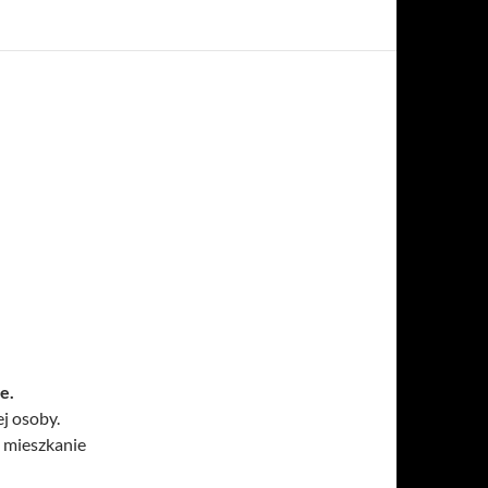
–
e.
j osoby.
o mieszkanie
enty do wynajęcia Albatross Towers Gdańsk – Przymorze