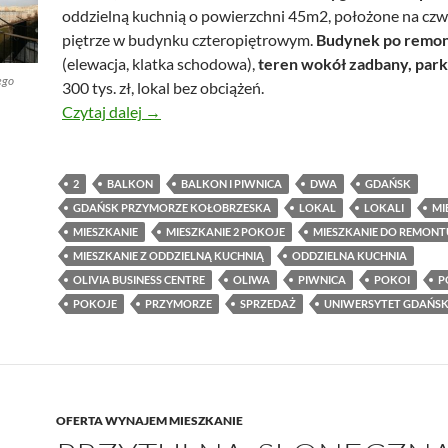
oddzielną kuchnią o powierzchni 45m2, położone na cz
piętrze w budynku czteropiętrowym.
Budynek po remon
(elewacja, klatka schodowa),
teren wokół zadbany, park
ego
300 tys. zł, lokal bez obciążeń.
Mieszkanie do remontu w świetnej lokalizac
Czytaj dalej
→
2
BALKON
BALKON I PIWNICA
DWA
GDAŃSK
GDAŃSK PRZYMORZE KOŁOBRZESKA
LOKAL
LOKALI
MI
MIESZKANIE
MIESZKANIE 2 POKOJE
MIESZKANIE DO REMONT
MIESZKANIE Z ODDZIELNĄ KUCHNIĄ
ODDZIELNA KUCHNIA
OLIVIA BUSINESS CENTRE
OLIWA
PIWNICA
POKOI
P
POKOJE
PRZYMORZE
SPRZEDAŻ
UNIWERSYTET GDAŃSK
OFERTA WYNAJEM MIESZKANIE