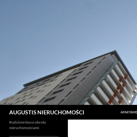
PRZEJDŹ 
Szukaj
AUGUSTIS NIERUCHOMOŚCI
APARTAME
Rodzinne biuro obrotu
nieruchomościami