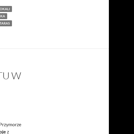
OKALI
SKA
TARAS
TU W
 Przymorze
oje
z