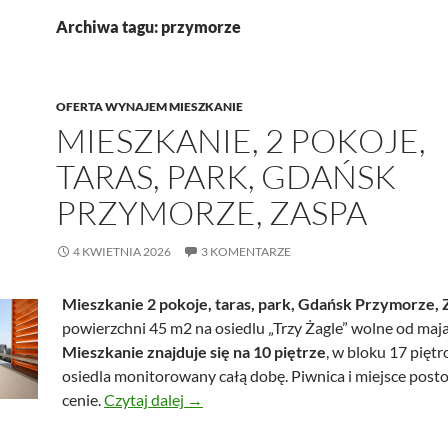
Archiwa tagu: przymorze
OFERTA WYNAJEM MIESZKANIE
MIESZKANIE, 2 POKOJE,
TARAS, PARK, GDAŃSK
PRZYMORZE, ZASPA
4 KWIETNIA 2026
3 KOMENTARZE
Mieszkanie 2 pokoje, taras, park, Gdańsk Przymorze, 
powierzchni 45 m2 na osiedlu „Trzy Żagle” wolne od maj
Mieszkanie znajduje się na 10 piętrze
, w bloku 17 pięt
osiedla monitorowany całą dobę. Piwnica i miejsce post
Mieszkanie, 2 pokoje, taras, park, Gd
cenie.
Czytaj dalej
→