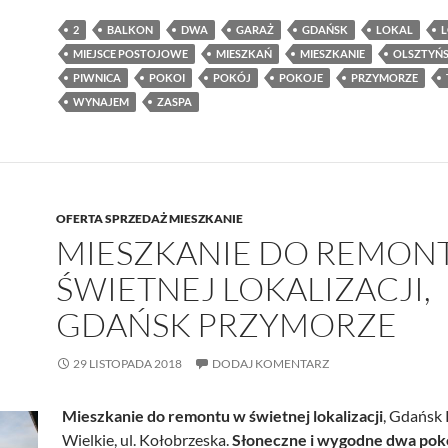
2
BALKON
DWA
GARAŻ
GDAŃSK
LOKAL
L
MIEJSCE POSTOJOWE
MIESZKAŃ
MIESZKANIE
OLSZTYŃ
PIWNICA
POKOI
POKÓJ
POKOJE
PRZYMORZE
WYNAJEM
ZASPA
OFERTA SPRZEDAŻ MIESZKANIE
MIESZKANIE DO REMON
ŚWIETNEJ LOKALIZACJI,
GDAŃSK PRZYMORZE
29 LISTOPADA 2018
DODAJ KOMENTARZ
Mieszkanie do remontu w świetnej lokalizacji
, Gdańsk
Wielkie, ul. Kołobrzeska.
Słoneczne i wygodne dwa pok