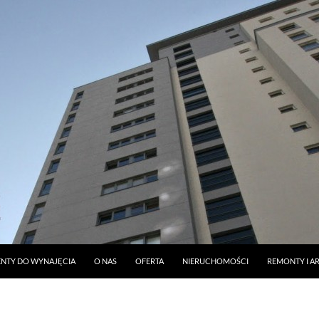
DO TREŚCI
NTY DO WYNAJĘCIA
O NAS
OFERTA
NIERUCHOMOŚCI
REMONTY I A