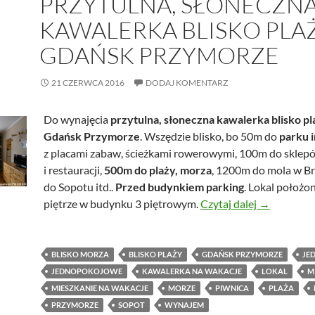
PRZYTULNA, SŁONECZN
KAWALERKA BLISKO PLAŻ
GDAŃSK PRZYMORZE
21 CZERWCA 2016
DODAJ KOMENTARZ
Do wynajęcia
przytulna, słoneczna kawalerka blisko pl
Gdańsk Przymorze
. Wszędzie blisko, bo 50m do
parku 
z placami zabaw, ścieżkami rowerowymi, 100m do sklep
i restauracji,
500m do plaży, morza
, 1200m do mola w Br
do Sopotu itd..
Przed budynkiem parking
. Lokal położo
Przytulna, 
piętrze w budynku 3 piętrowym.
Czytaj dalej
→
BLISKO MORZA
BLISKO PLAŻY
GDAŃSK PRZYMORZE
JE
JEDNOPOKOJOWE
KAWALERKA NA WAKACJE
LOKAL
M
MIESZKANIE NA WAKACJE
MORZE
PIWNICA
PLAŻA
PRZYMORZE
SOPOT
WYNAJEM