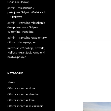
Gdańsku Osowej
admin
-
Mieszkanie 2
pokojowe Gdynia Wielki Kack
– Fikakowo
admin
-
Przytulne mieszkanie
dwupokojowe – Gdynia
Witomino, Pogodna
admin
-
Przytulna kawalerka w
Oliwie – do wynajęcia
mieszkanie 2 pokoje, Kowale,
Heliosa
-
Aranżacja kawalerki
na dwa pokoje
KATEGORIE
News
Oferta sprzedaż dom
Oferta sprzedaż działka
Oferta sprzedaż lokal
Oferta sprzedaż mieszkanie