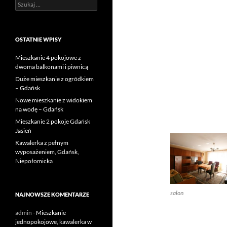
Szukaj:
OSTATNIE WPISY
Mieszkanie 4 pokojowe z
dwoma balkonami i piwnicą
Duże mieszkanie z ogródkiem
– Gdańsk
Nowe mieszkanie z widokiem
na wodę – Gdańsk
Mieszkanie 2 pokoje Gdańsk
Jasień
Kawalerka z pełnym
wyposażeniem, Gdańsk,
Niepołomicka
salon
NAJNOWSZE KOMENTARZE
admin
-
Mieszkanie
jednopokojowe, kawalerka w