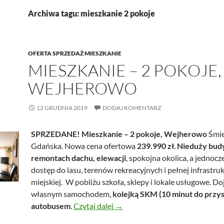
Archiwa tagu: mieszkanie 2 pokoje
OFERTA SPRZEDAŻ MIESZKANIE
MIESZKANIE – 2 POKOJE,
WEJHEROWO
12 GRUDNIA 2019
DODAJ KOMENTARZ
SPRZEDANE!
Mieszkanie – 2 pokoje, Wejherowo
Śmie
Gdańska. Nowa cena ofertowa
239.990 zł
.
Nieduży bud
remontach dachu, elewacji
, spokojna okolica, a jednocz
dostęp do lasu, terenów rekreacyjnych i pełnej infrastru
miejskiej. W pobliżu szkoła, sklepy i lokale usługowe. Do
własnym samochodem,
kolejką SKM (10 minut do przys
Mieszkanie – 2 pokoje, Wejher
autobusem
.
Czytaj dalej
→