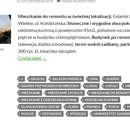
29 LISTOPADA 2018
DODAJ KOMENTARZ
Mieszkanie do remontu w świetnej lokalizacji
, Gdańsk
Wielkie, ul. Kołobrzeska.
Słoneczne i wygodne dwa pok
oddzielną kuchnią o powierzchni 45m2, położone na cz
piętrze w budynku czteropiętrowym.
Budynek po remon
(elewacja, klatka schodowa),
teren wokół zadbany, park
ego
300 tys. zł, lokal bez obciążeń.
Mieszkanie do remontu w świetnej lokalizac
Czytaj dalej
→
2
BALKON
BALKON I PIWNICA
DWA
GDAŃSK
GDAŃSK PRZYMORZE KOŁOBRZESKA
LOKAL
LOKALI
MI
MIESZKANIE
MIESZKANIE 2 POKOJE
MIESZKANIE DO REMONT
MIESZKANIE Z ODDZIELNĄ KUCHNIĄ
ODDZIELNA KUCHNIA
OLIVIA BUSINESS CENTRE
OLIWA
PIWNICA
POKOI
P
POKOJE
PRZYMORZE
SPRZEDAŻ
UNIWERSYTET GDAŃSK