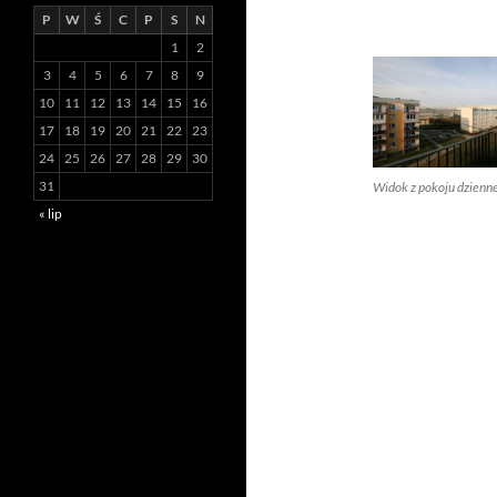
P
W
Ś
C
P
S
N
1
2
3
4
5
6
7
8
9
10
11
12
13
14
15
16
17
18
19
20
21
22
23
24
25
26
27
28
29
30
31
Widok z pokoju dzienn
« lip