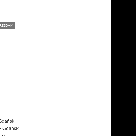
PRZEDAM
 Gdańsk
– Gdańsk
re,