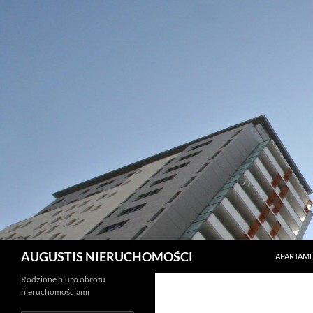
PRZEJDŹ 
Szukaj
AUGUSTIS NIERUCHOMOŚCI
APARTAME
Rodzinne biuro obrotu
nieruchomościami