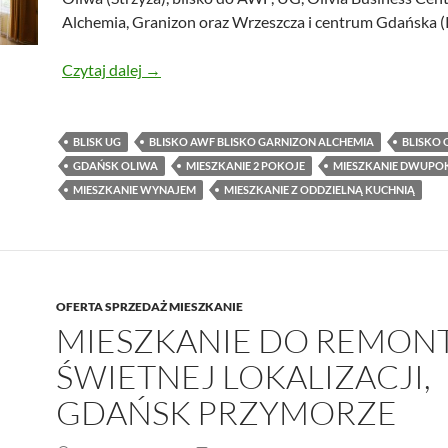
Alchemia, Granizon oraz Wrzeszcza i centrum Gdańska 
Mieszkanie, 2 pokoje z oddzielną kuchnią, 
Czytaj dalej
→
BLISK UG
BLISKO AWF BLISKO GARNIZON ALCHEMIA
BLISKO 
GDAŃSK OLIWA
MIESZKANIE 2 POKOJE
MIESZKANIE DWUP
MIESZKANIE WYNAJEM
MIESZKANIE Z ODDZIELNĄ KUCHNIĄ
OFERTA SPRZEDAŻ MIESZKANIE
MIESZKANIE DO REMON
ŚWIETNEJ LOKALIZACJI,
GDAŃSK PRZYMORZE