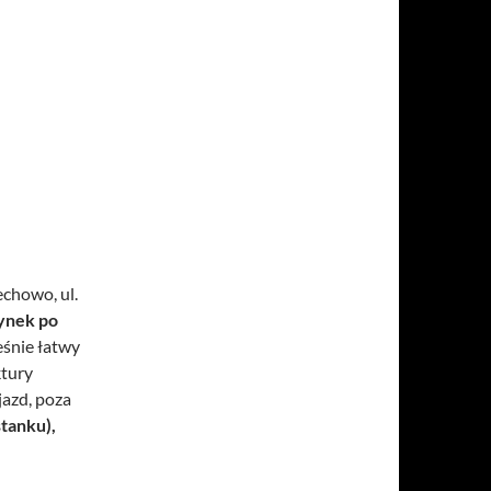
chowo, ul.
ynek po
eśnie łatwy
ktury
jazd, poza
tanku),
owo