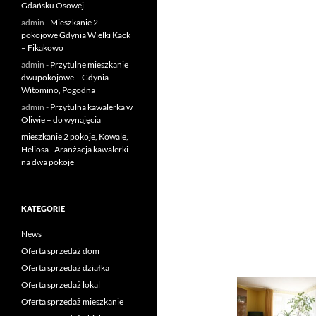
Gdańsku Osowej
admin
-
Mieszkanie 2
pokojowe Gdynia Wielki Kack
– Fikakowo
admin
-
Przytulne mieszkanie
dwupokojowe – Gdynia
Witomino, Pogodna
admin
-
Przytulna kawalerka w
Oliwie – do wynajęcia
mieszkanie 2 pokoje, Kowale,
Heliosa
-
Aranżacja kawalerki
na dwa pokoje
KATEGORIE
News
Oferta sprzedaż dom
Oferta sprzedaż działka
Oferta sprzedaż lokal
Oferta sprzedaż mieszkanie