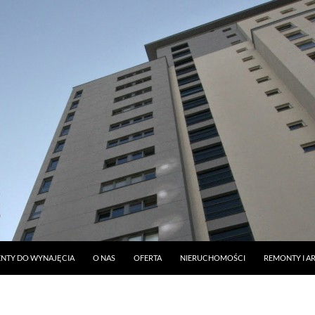
DO TREŚCI
NTY DO WYNAJĘCIA
O NAS
OFERTA
NIERUCHOMOŚCI
REMONTY I A