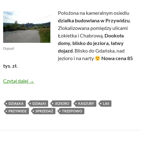
Położona na kameralnym osiedlu
działka budowlana w Przywidzu
.
Zlokalizowana pomiędzy ulicami
Łokietka i Chabrową.
Dookoła
domy, blisko do jeziora, łatwy
Dojazd
dojazd
. Blisko do Gdańska, nad
jezioro i na narty
Nowa cena 85
tys. zł.
Działka budowlana w Przywidzu
Czytaj dalej
→
DZIAŁKA
DZIAŁKI
JEZIORO
KASZUBY
LAS
PRZYWIDZ
SPRZEDAŻ
TRZEPOWO