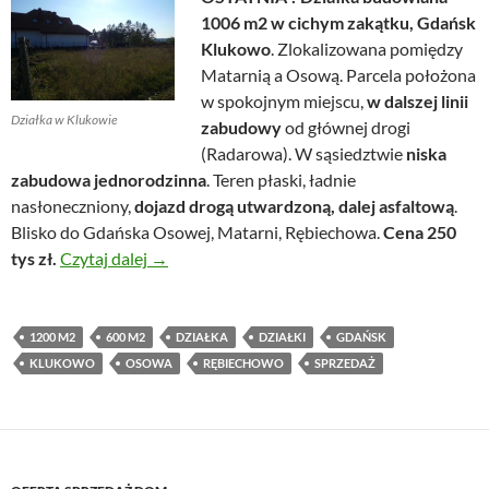
1006 m2 w cichym zakątku, Gdańsk
Klukowo
. Zlokalizowana pomiędzy
Matarnią a Osową. Parcela położona
w spokojnym miejscu,
w dalszej linii
Działka w Klukowie
zabudowy
od głównej drogi
(Radarowa). W sąsiedztwie
niska
zabudowa jednorodzinna
. Teren płaski, ładnie
nasłoneczniony,
dojazd drogą utwardzoną, dalej asfaltową
.
Blisko do Gdańska Osowej, Matarni, Rębiechowa.
Cena 250
Działka budowlana w cichym zakątku, Gdańs
tys zł.
Czytaj dalej
→
1200 M2
600 M2
DZIAŁKA
DZIAŁKI
GDAŃSK
KLUKOWO
OSOWA
RĘBIECHOWO
SPRZEDAŻ