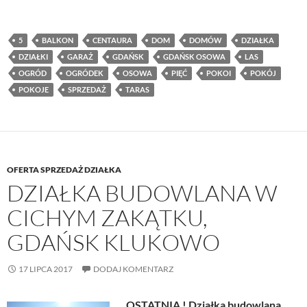
5
BALKON
CENTAURA
DOM
DOMÓW
DZIAŁKA
DZIAŁKI
GARAŻ
GDAŃSK
GDAŃSK OSOWA
LAS
OGRÓD
OGRÓDEK
OSOWA
PIĘĆ
POKOI
POKÓJ
POKOJE
SPRZEDAŻ
TARAS
OFERTA SPRZEDAŻ DZIAŁKA
DZIAŁKA BUDOWLANA W
CICHYM ZAKĄTKU,
GDAŃSK KLUKOWO
17 LIPCA 2017
DODAJ KOMENTARZ
OSTATNIA ! Działka budowlana