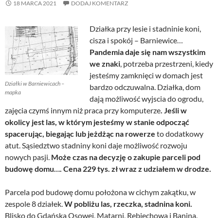
18 MARCA 2021
DODAJ KOMENTARZ
Działka przy lesie i stadninie koni,
cisza i spokój – Barniewice…
Pandemia daje się nam wszystkim
we znaki
, potrzeba przestrzeni, kiedy
jesteśmy zamknięci w domach jest
Działki w Barniewicach –
bardzo odczuwalna. Działka, dom
mapka
dają możliwość wyjscia do ogrodu,
zajęcia czymś innym niż praca przy komputerze
. Jeśli w
okolicy jest las, w którym jesteśmy w stanie odpocząć
spacerując, biegając lub jeżdżąc na rowerze
to dodatkowy
atut. Sąsiedztwo stadniny koni daje możliwość rozwoju
nowych pasji.
Może czas na decyzję o zakupie parceli pod
budowę domu…. Cena 229 tys. zł wraz z udziałem w drodze.
Parcela pod budowę domu położona w cichym zakątku, w
zespole 8 działek.
W pobliżu las, rzeczka, stadnina koni.
Blisko do Gdańska Osowej, Matarni, Rębiechowa i Banina.