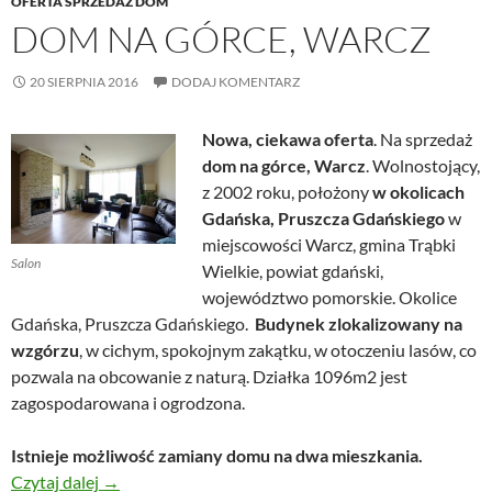
OFERTA SPRZEDAŻ DOM
DOM NA GÓRCE, WARCZ
20 SIERPNIA 2016
DODAJ KOMENTARZ
Nowa, ciekawa oferta
. Na sprzedaż
dom na górce, Warcz
. Wolnostojący,
z 2002 roku, położony
w okolicach
Gdańska, Pruszcza Gdańskiego
w
miejscowości Warcz, gmina Trąbki
Salon
Wielkie, powiat gdański,
województwo pomorskie. Okolice
Gdańska, Pruszcza Gdańskiego.
Budynek zlokalizowany na
wzgórzu
, w cichym, spokojnym zakątku, w otoczeniu lasów, co
pozwala na obcowanie z naturą. Działka 1096m2 jest
zagospodarowana i ogrodzona.
Istnieje możliwość zamiany domu na dwa mieszkania.
Dom na górce, Warcz
Czytaj dalej
→