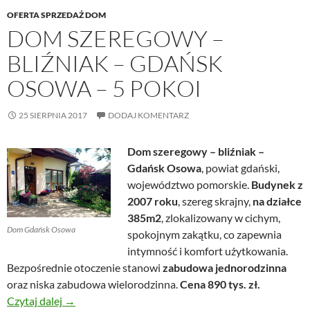
OFERTA SPRZEDAŻ DOM
DOM SZEREGOWY –
BLIŹNIAK – GDAŃSK
OSOWA – 5 POKOI
25 SIERPNIA 2017
DODAJ KOMENTARZ
Dom szeregowy – bliźniak –
Gdańsk Osowa
, powiat gdański,
województwo pomorskie.
Budynek z
2007 roku
, szereg skrajny,
na działce
385m2
, zlokalizowany w cichym,
Dom Gdańsk Osowa
spokojnym zakątku, co zapewnia
intymność i komfort użytkowania.
Bezpośrednie otoczenie stanowi
zabudowa jednorodzinna
oraz niska zabudowa wielorodzinna.
Cena 890 tys. zł.
Dom szeregowy – bliźniak – Gdańsk Osowa – 5 pok
Czytaj dalej
→