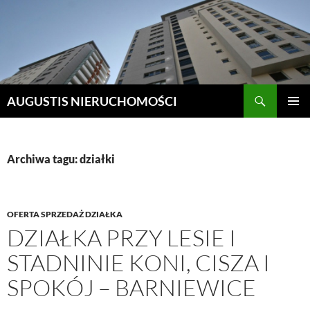
Szukaj
AUGUSTIS NIERUCHOMOŚCI
PRZEJDŹ
MENU
DO
GŁÓWN
TREŚCI
Archiwa tagu: działki
OFERTA SPRZEDAŻ DZIAŁKA
DZIAŁKA PRZY LESIE I
STADNINIE KONI, CISZA I
SPOKÓJ – BARNIEWICE