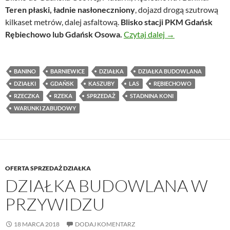
Teren płaski, ładnie nasłoneczniony
, dojazd drogą szutrową
kilkaset metrów, dalej asfaltową.
Blisko stacji PKM Gdańsk
Działka przy lesie 
Rębiechowo lub Gdańsk Osowa.
Czytaj dalej
→
BANINO
BARNIEWICE
DZIAŁKA
DZIAŁKA BUDOWLANA
DZIAŁKI
GDAŃSK
KASZUBY
LAS
RĘBIECHOWO
RZECZKA
RZEKA
SPRZEDAŻ
STADNINA KONI
WARUNKI ZABUDOWY
OFERTA SPRZEDAŻ DZIAŁKA
DZIAŁKA BUDOWLANA W
PRZYWIDZU
18 MARCA 2018
DODAJ KOMENTARZ