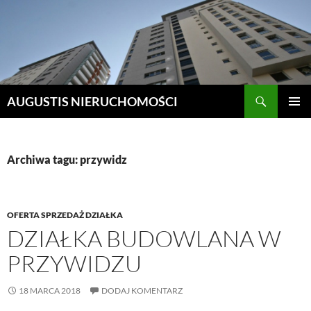
Szukaj
AUGUSTIS NIERUCHOMOŚCI
PRZEJDŹ
MENU
DO
GŁÓWN
TREŚCI
Archiwa tagu: przywidz
OFERTA SPRZEDAŻ DZIAŁKA
DZIAŁKA BUDOWLANA W
PRZYWIDZU
18 MARCA 2018
DODAJ KOMENTARZ