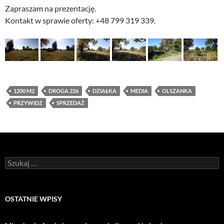
Zapraszam na prezentację.
Kontakt w sprawie oferty: +48 799 319 339.
1200 M2
DROGA 226
DZIAŁKA
MEDIA
OLSZANKA
PRZYWIDZ
SPRZEDAŻ
Szukaj:
OSTATNIE WPISY