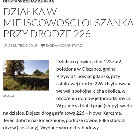
OFERTA SPRZEDAŻ DZIAŁKA
DZIAŁKA W
MIEJSCOWOŚCI OLSZANKA
PRZY DRODZE 226
23 LUTEGO 2015
DODAJ KOMENTARZ
Działka o powierzchni 1237m2,
położona w Olszance, gmina
Przywidz, powiat gdański, przy
asfaltowej drodze 226. Usytuowana
we wsi, spokojna, cicha okolica, w
działka
otoczeniu domów jednorodzinnych.
W granicy działki prąd (słupy), woda
na działce. Dojazd drogą asfaltową 226 – Nowa Karczma.
Teren dobrze nasłoneczniony, podłoże równe, kilka starych
drzew (kasztany). Wydane warunki zabudowy.