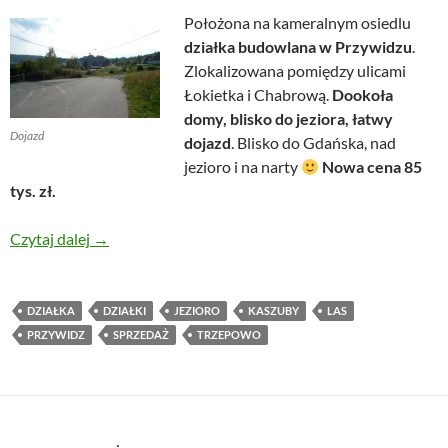
Położona na kameralnym osiedlu
działka budowlana w Przywidzu
.
Zlokalizowana pomiędzy ulicami
Łokietka i Chabrową.
Dookoła
domy, blisko do jeziora, łatwy
Dojazd
dojazd
. Blisko do Gdańska, nad
jezioro i na narty
Nowa cena 85
tys. zł.
Działka budowlana w Przywidzu
Czytaj dalej
→
DZIAŁKA
DZIAŁKI
JEZIORO
KASZUBY
LAS
PRZYWIDZ
SPRZEDAŻ
TRZEPOWO