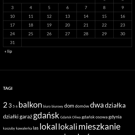
3
4
5
6
7
8
9
10
11
12
13
14
15
16
17
18
19
20
21
22
23
24
25
26
27
28
29
30
31
« lip
TAGI
balkon
2
dwa
działka
3
dom
domów
5
6
biuro
biurowy
gdańsk
działki
garaż
gdynia
gdańsk osowa
Gdańsk Oliwa
mieszkanie
lokal
lokali
las
kawalerka
kaszuby