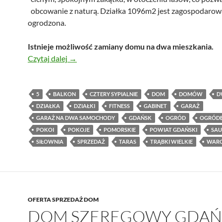
obcowanie z naturą. Działka 1096m2 jest zagospodarow
ogrodzona.
Istnieje możliwość zamiany domu na dwa mieszkania.
Dom na górce, Warcz
Czytaj dalej
→
5
BALKON
CZTERY SYPIALNIE
DOM
DOMÓW
D
DZIAŁKA
DZIAŁKI
FITNESS
GABINET
GARAŻ
GARAŻ NA DWA SAMOCHODY
GDAŃSK
OGRÓD
OGRÓD
POKOI
POKOJE
POMORSKIE
POWIAT GDAŃSKI
SA
SIŁOWNIA
SPRZEDAŻ
TARAS
TRĄBKI WIELKIE
WAR
OFERTA SPRZEDAŻ DOM
DOM SZEREGOWY GDAŃ