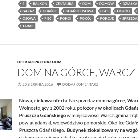
5
BALKON
CENTAURA
DOM
DOMÓW
DZIAŁKA
GARAŻ
GDAŃSK
GDAŃSK OSOWA
LAS
OGRÓD
OSOWA
PIĘĆ
POKOI
POKÓJ
POKOJE
SPRZEDA
TARAS
OFERTA SPRZEDAŻ DOM
DOM NA GÓRCE, WARCZ
20 SIERPNIA 2016
DODAJ KOMENTARZ
Nowa, ciekawa oferta
. Na sprzedaż
dom na górce, War
Wolnostojący, z 2002 roku, położony
w okolicach Gdań
Pruszcza Gdańskiego
w miejscowości Warcz, gmina Trąb
powiat gdański, województwo pomorskie. Okolice Gdań
Pruszcza Gdańskiego.
Budynek zlokalizowany na wzgó
cichym, spokojnym zakątku, w otoczeniu lasów, co pozwa