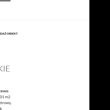
EDAŻ OBIEKT
KIE
czewo
501 m2
trowy,
ek