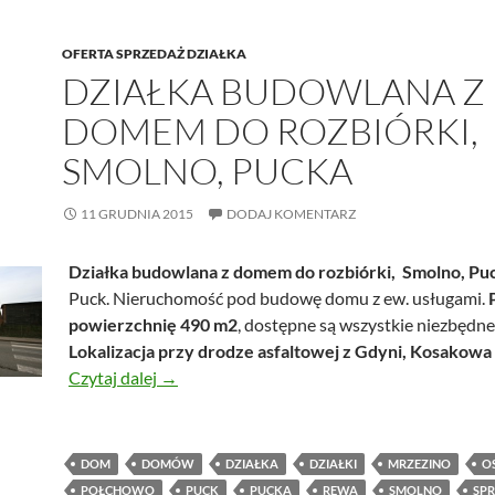
OFERTA SPRZEDAŻ DZIAŁKA
DZIAŁKA BUDOWLANA Z
DOMEM DO ROZBIÓRKI,
SMOLNO, PUCKA
11 GRUDNIA 2015
DODAJ KOMENTARZ
Działka budowlana z domem do rozbiórki, Smolno, Pu
Puck. Nieruchomość pod budowę domu z ew. usługami.
powierzchnię 490 m2
, dostępne są wszystkie niezbędne
Lokalizacja przy drodze asfaltowej z Gdyni, Kosakowa
Działka budowlana z domem do rozbiórki, S
Czytaj dalej
→
DOM
DOMÓW
DZIAŁKA
DZIAŁKI
MRZEZINO
O
POŁCHOWO
PUCK
PUCKA
REWA
SMOLNO
SP