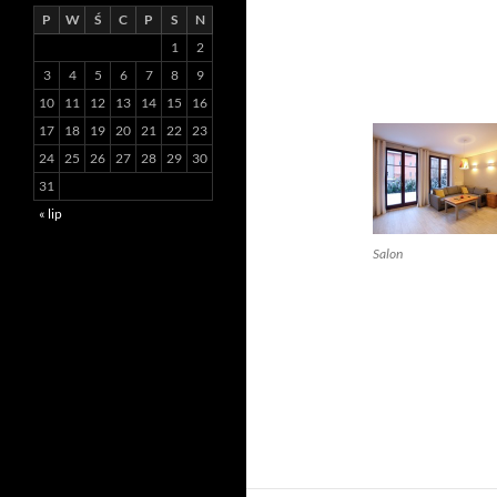
P
W
Ś
C
P
S
N
1
2
3
4
5
6
7
8
9
10
11
12
13
14
15
16
17
18
19
20
21
22
23
24
25
26
27
28
29
30
31
« lip
Salon