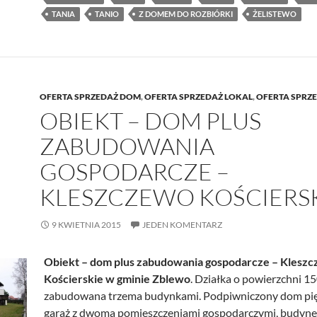
TANIA
TANIO
Z DOMEM DO ROZBIÓRKI
ŻELISTEWO
OFERTA SPRZEDAŻ DOM
,
OFERTA SPRZEDAŻ LOKAL
,
OFERTA SPRZ
OBIEKT – DOM PLUS
ZABUDOWANIA
GOSPODARCZE –
KLESZCZEWO KOŚCIERS
9 KWIETNIA 2015
JEDEN KOMENTARZ
Obiekt – dom plus zabudowania gospodarcze – Klesz
Kościerskie w gminie Zblewo
. Działka o powierzchni 1
zabudowana trzema budynkami. Podpiwniczony dom pię
garaż z dwoma pomieszczeniami gospodarczymi, budyn