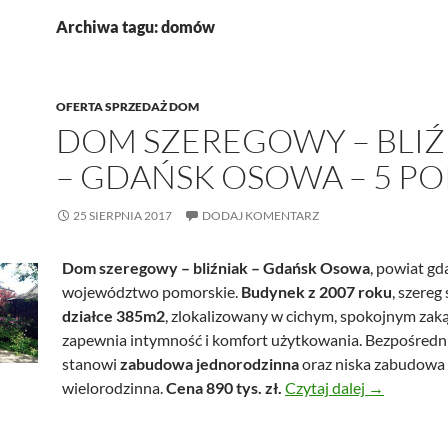
Archiwa tagu: domów
OFERTA SPRZEDAŻ DOM
DOM SZEREGOWY – BLIŹ
– GDAŃSK OSOWA – 5 PO
25 SIERPNIA 2017
DODAJ KOMENTARZ
Dom szeregowy – bliźniak – Gdańsk Osowa
, powiat gd
województwo pomorskie.
Budynek z 2007 roku
, szereg
działce 385m2
, zlokalizowany w cichym, spokojnym zaką
zapewnia intymność i komfort użytkowania. Bezpośredn
stanowi
zabudowa jednorodzinna
oraz niska zabudowa
Dom szereg
wielorodzinna.
Cena 890 tys. zł.
Czytaj dalej
→