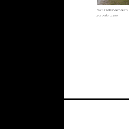
Dom z zabudowaniami
gospodarczymi
Nawigacja
po
wpisach