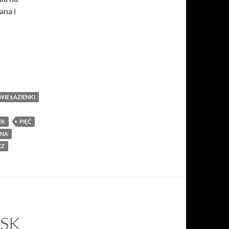
ana i
WIE ŁAZIENKI
EK
PIĘĆ
UNA
CZ
SK