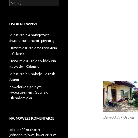
Szukaj:
OSTATNIE WPISY
Mieszkanie 4 pokojowe z
dwoma balkonami i piwnicą
Duże mieszkanie z ogródkiem
– Gdańsk
Nowe mieszkanie z widokiem
na wodę – Gdańsk
Mieszkanie 2 pokoje Gdańsk
Jasień
Kawalerka z pełnym
wyposażeniem, Gdańsk,
Niepołomicka
Dom Gdańsk Osowa
NAJNOWSZE KOMENTARZE
admin
-
Mieszkanie
jednopokojowe, kawalerka w