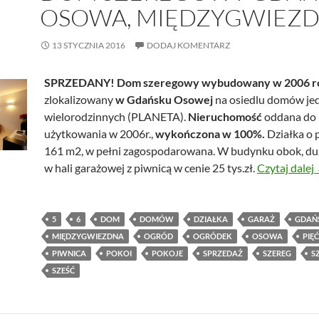
OSOWA, MIĘDZYGWIEZ
13 STYCZNIA 2016
DODAJ KOMENTARZ
SPRZEDANY! Dom szeregowy wybudowany w 2006 r
zlokalizowany
w Gdańsku Osowej
na osiedlu domów jed
wielorodzinnych (PLANETA).
Nieruchomość
oddana do
użytkowania w 2006r.,
wykończona w 100%.
Działka o 
161 m2, w pełni zagospodarowana. W budynku obok, du
w hali garażowej z piwnicą w cenie 25 tys.zł.
Czytaj dalej
5
6
DOM
DOMÓW
DZIAŁKA
GARAŻ
GDAŃ
MIĘDZYGWIEZDNA
OGRÓD
OGRÓDEK
OSOWA
PIĘĆ
PIWNICA
POKOI
POKOJE
SPRZEDAŻ
SZEREG
S
SZEŚĆ