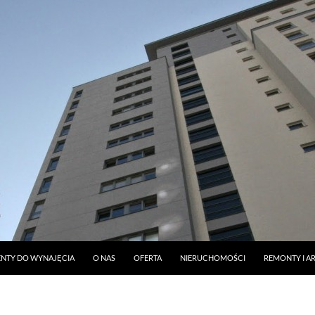
DO TREŚCI
NTY DO WYNAJĘCIA
O NAS
OFERTA
NIERUCHOMOŚCI
REMONTY I A