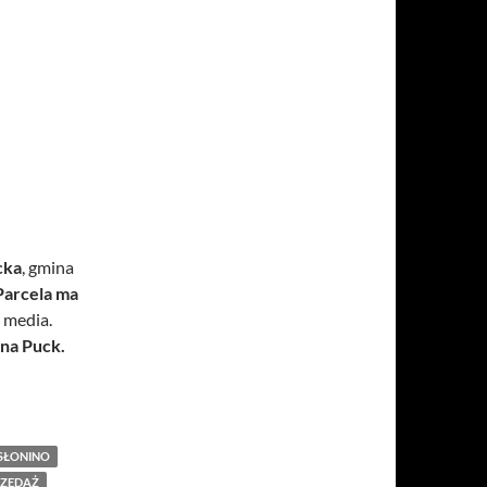
cka
, gmina
Parcela ma
 media.
 na Puck.
molno, Pucka
SŁONINO
RZEDAŻ