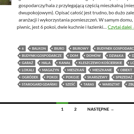
gospodarczy/hala z przylegającą częścią mieszkalną (mi
dwupokojowym). Opisać całość jest trudno, bo dużo zal
aranżacji i wykorzystania pomieszczeń. W samym domu, n
piwnic, jest 6 pokoi, dwie kuchnie i łazienki…
Czytaj dalej
6
BALKON
BIURO
BIUROWY
BUDYNEK GOSPODARC
BUDYNKI GOSPODARCZE
DOM
DOMÓW
DZIAŁKA
D
GARAŻ
HALA
KANAŁ
KLESZCZEWO KOŚCIERSKIE
L
LOKALI
MAGAZYN
MIESZKAŃ
MIESZKANIE
OBIEKT
OGRÓDEK
POKOI
POKOJE
SKARSZEWY
SPRZEDAŻ
STAROGARD GDAŃSKI
SZEŚĆ
TARAS
WARSZTAT
ZB
1
2
NASTĘPNE →