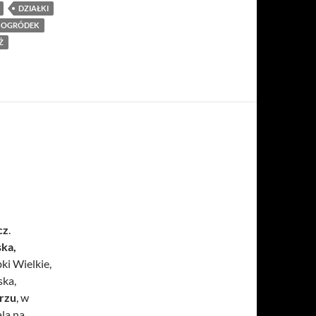
DZIAŁKI
OGRÓDEK
Ż
cz
.
ska,
ki Wielkie,
ska,
rzu
, w
la na