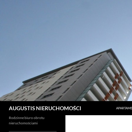
PRZEJDŹ 
Szukaj
AUGUSTIS NIERUCHOMOŚCI
APARTAME
Rodzinne biuro obrotu
nieruchomościami