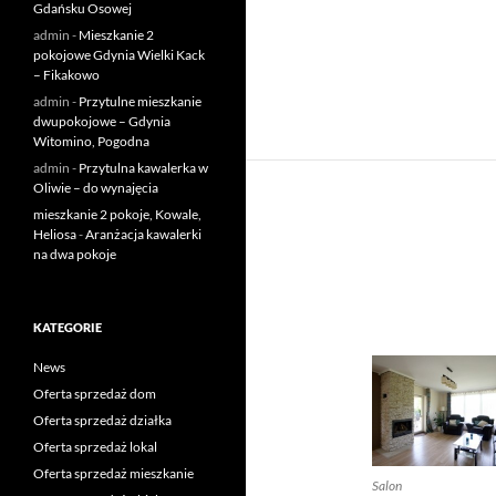
Gdańsku Osowej
admin
-
Mieszkanie 2
pokojowe Gdynia Wielki Kack
– Fikakowo
admin
-
Przytulne mieszkanie
dwupokojowe – Gdynia
Witomino, Pogodna
admin
-
Przytulna kawalerka w
Oliwie – do wynajęcia
mieszkanie 2 pokoje, Kowale,
Heliosa
-
Aranżacja kawalerki
na dwa pokoje
KATEGORIE
News
Oferta sprzedaż dom
Oferta sprzedaż działka
Oferta sprzedaż lokal
Oferta sprzedaż mieszkanie
Salon