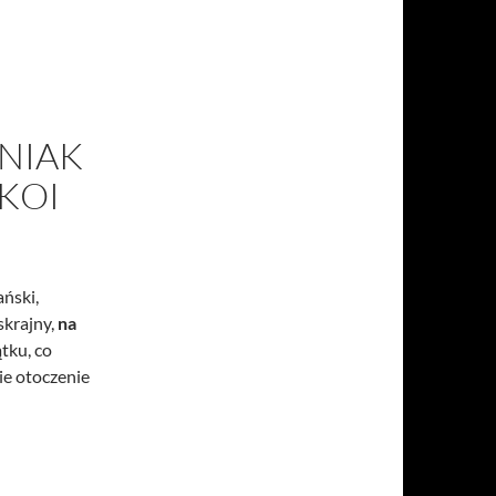
NIAK
KOI
ański,
 skrajny,
na
tku, co
ie otoczenie
owy – bliźniak – Gdańsk Osowa – 5 pokoi