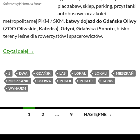
Salon z wyjściem na taras
plac zabaw, sklep, parking, przystanki
autobusowe oraz kolei
metropolitarnej PKM / SKM.
Łatwy dojazd do Gdańska Oliwy
(ZOO Oliwskie, Katedra), Gdyni, Gdańska i Sopotu
, blisko
tereny leśne dla rowerzystów i spacerowiczów.
Przytulne mieszkanie z tarasem
Czytaj dalej
→
2
DWA
GDAŃSK
LAS
LOKAL
LOKALI
MIESZKAŃ
MIESZKANIE
OSOWA
POKOI
POKOJE
TARAS
WYNAJEM
Nawigacja
1
2
…
9
NASTĘPNE →
po
wpisach