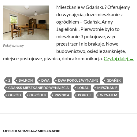
Mieszkanie w Gdańsku? Oferujemy
do wynajęcia, duże mieszkanie z
ogródkiem – Gdańsk, Anny
Jagiellonki. Pierwotnie było to
mieszkanie 3 pokojowe, więc
przestrzeni nie brakuje. Nowe
Pokój dzienny
budownictwo, osiedle zamknięte,
Duż
miejsce postojowe, piwnica, dobra komunikacja.
Czytaj dalej
→
2
BALKON
DWA
DWA POKOJE WYNAJMĘ
GDAŃSK
GDAŃSK MIESZKANIE DO WYNAJĘCIA
LOKAL
MIESZKANIE
OGRÓD
OGRÓDEK
PIWNICA
POKOJE
WYNAJEM
OFERTA SPRZEDAŻ MIESZKANIE