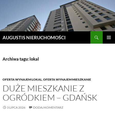
Szukaj
AUGUSTIS NIERUCHOMOŚCI
PRZEJDŹ
MENU
DO
GŁÓWN
TREŚCI
Archiwa tagu: lokal
OFERTA WYNAJEM LOKAL
,
OFERTA WYNAJEM MIESZKANIE
DUŻE MIESZKANIE Z
OGRÓDKIEM – GDAŃSK
3 LIPCA 2026
DODAJ KOMENTARZ