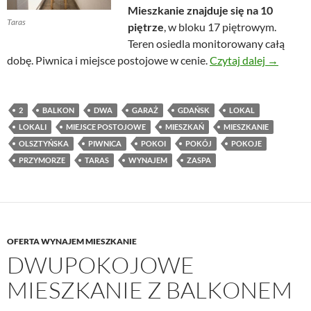
Mieszkanie znajduje się na 10
Taras
piętrze
, w bloku 17 piętrowym.
Teren osiedla monitorowany całą
Mieszkani
dobę. Piwnica i miejsce postojowe w cenie.
Czytaj dalej
→
2
BALKON
DWA
GARAŻ
GDAŃSK
LOKAL
LOKALI
MIEJSCE POSTOJOWE
MIESZKAŃ
MIESZKANIE
OLSZTYŃSKA
PIWNICA
POKOI
POKÓJ
POKOJE
PRZYMORZE
TARAS
WYNAJEM
ZASPA
OFERTA WYNAJEM MIESZKANIE
DWUPOKOJOWE
MIESZKANIE Z BALKONEM