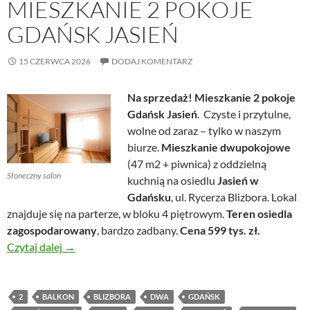
MIESZKANIE 2 POKOJE
GDAŃSK JASIEŃ
15 CZERWCA 2026
DODAJ KOMENTARZ
Na sprzedaż! Mieszkanie 2 pokoje
Gdańsk Jasień
. Czyste i przytulne,
wolne od zaraz – tylko w naszym
biurze.
Mieszkanie dwupokojowe
(47 m2 + piwnica) z oddzielną
Słoneczny salon
kuchnią na osiedlu
Jasień w
Gdańsku
, ul. Rycerza Blizbora. Lokal
znajduje się na parterze, w bloku 4 piętrowym.
Teren osiedla
zagospodarowany
, bardzo zadbany.
Cena 599 tys. zł.
Mieszkanie 2 pokoje Gdańsk Jasień
Czytaj dalej
→
2
BALKON
BLIZBORA
DWA
GDAŃSK