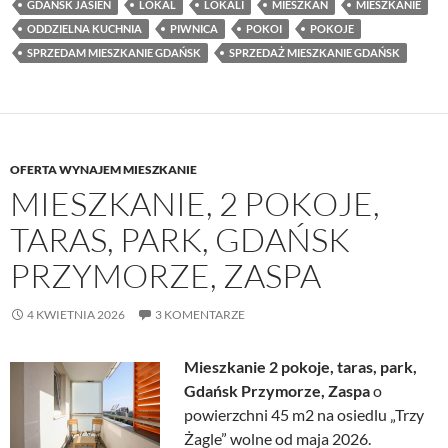
GDAŃSK JASIEŃ
LOKAL
LOKALI
MIESZKAŃ
MIESZKANIE
ODDZIELNA KUCHNIA
PIWNICA
POKOI
POKOJE
SPRZEDAM MIESZKANIE GDAŃSK
SPRZEDAŻ MIESZKANIE GDAŃSK
OFERTA WYNAJEM MIESZKANIE
MIESZKANIE, 2 POKOJE,
TARAS, PARK, GDAŃSK
PRZYMORZE, ZASPA
4 KWIETNIA 2026
3 KOMENTARZE
Mieszkanie 2 pokoje, taras, park,
Gdańsk Przymorze, Zaspa
o
powierzchni 45 m2 na osiedlu „Trzy
Żagle” wolne od maja 2026.