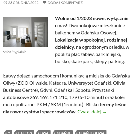
23 GRUDNIA 2022
DODAJ KOMENTARZ
Wolne od 1/2023 nowe, wyłącznie
u nas!
Dwupokojowe mieszkanie z
balkonem w Gdańsku Osowej.
Lokalizacja w spokojnej, rodzinnej
dzielnicy
, na ogrodzonym osiedlu, w
Salon i sypialnia
pobliżu plac zabaw, park miejski,
boisko, skate park, sklepy, parking.
Łatwy dojazd samochodem i komunikacją miejską do Gdańska
Oliwy (ZOO Oliwskie, Katedra, Uniwersytet Gdański, Olivia
Business Centre), Gdyni, Gdańska i Sopotu. Przystanki
autobusowe 269, 169, 171, 210, 179 (5-10 minut) oraz kolei
metropolitarnej PKM / SKM (15 minut). Blisko
tereny leśne
Dwupokojowe m
dla rowerzystów i spacerowiczów
.
Czytaj dalej
→
2
BALKON
DWA
GDAŃSK
GDAŃSK OLIWA