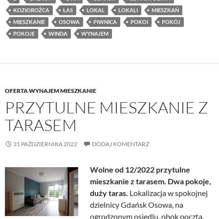
KOZIOROŻCA
LAS
LOKAL
LOKALI
MIESZKAŃ
MIESZKANIE
OSOWA
PIWNICA
POKOI
POKÓJ
POKOJE
WINDA
WYNAJEM
OFERTA WYNAJEM MIESZKANIE
PRZYTULNE MIESZKANIE Z
TARASEM
31 PAŹDZIERNIKA 2022
DODAJ KOMENTARZ
Wolne od 12/2022 przytulne
mieszkanie z tarasem. Dwa pokoje,
duży taras.
Lokalizacja w spokojnej
dzielnicy Gdańsk Osowa, na
ogrodzonym osiedlu, obok poczta,