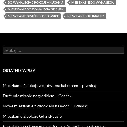
DO WYNAJĘCIA 2 POKOJE + KUCHNIA
MIESZKANIE DO WYNAJĘCIA
MIESZKANIE DO WYNAJĘCIA GDAŃSK
MIESZKANIE GDAŃSK ŁOSTOWICE
MIESZKANIE Z KLIMATEM
Szukaj:
OSTATNIE WPISY
Mieszkanie 4 pokojowe z dwoma balkonami i piwnicą
Duże mieszkanie z ogródkiem – Gdańsk
Nowe mieszkanie z widokiem na wodę – Gdańsk
Mieszkanie 2 pokoje Gdańsk Jasień
Kawalerka z pełnym wyposażeniem, Gdańsk, Niepołomicka