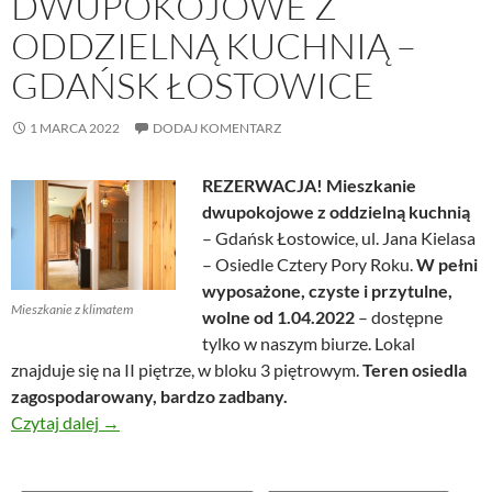
DWUPOKOJOWE Z
ODDZIELNĄ KUCHNIĄ –
GDAŃSK ŁOSTOWICE
1 MARCA 2022
DODAJ KOMENTARZ
REZERWACJA! Mieszkanie
dwupokojowe z oddzielną kuchnią
– Gdańsk Łostowice, ul. Jana Kielasa
– Osiedle Cztery Pory Roku.
W pełni
wyposażone, czyste i przytulne,
Mieszkanie z klimatem
wolne od 1.04.2022
– dostępne
tylko w naszym biurze. Lokal
znajduje się na II piętrze, w bloku 3 piętrowym.
Teren osiedla
zagospodarowany, bardzo zadbany.
Mieszkanie dwupokojowe z oddzielną kuchnią – Gd
Czytaj dalej
→