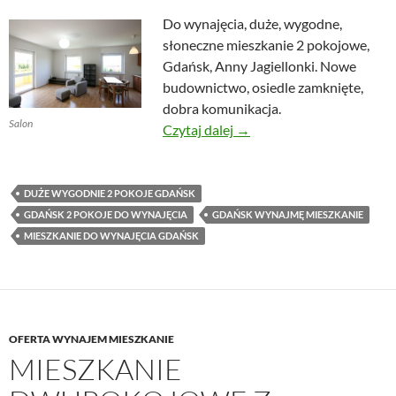
Do wynajęcia, duże, wygodne,
słoneczne mieszkanie 2 pokojowe,
Gdańsk, Anny Jagiellonki. Nowe
budownictwo, osiedle zamknięte,
dobra komunikacja.
Salon
Mieszkanie 2 pokojowe, Gd
Czytaj dalej
→
DUŻE WYGODNIE 2 POKOJE GDAŃSK
GDAŃSK 2 POKOJE DO WYNAJĘCIA
GDAŃSK WYNAJMĘ MIESZKANIE
MIESZKANIE DO WYNAJĘCIA GDAŃSK
OFERTA WYNAJEM MIESZKANIE
MIESZKANIE