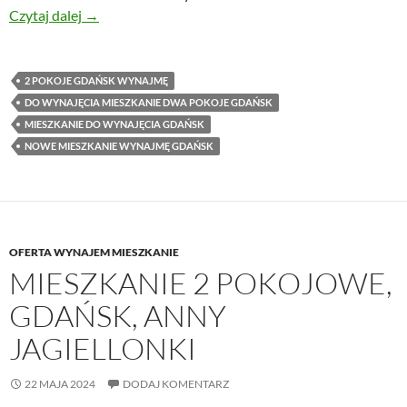
Wygodne 2 pokoje z miejscem w hali garażowej – G
Czytaj dalej
→
2 POKOJE GDAŃSK WYNAJMĘ
DO WYNAJĘCIA MIESZKANIE DWA POKOJE GDAŃSK
MIESZKANIE DO WYNAJĘCIA GDAŃSK
NOWE MIESZKANIE WYNAJMĘ GDAŃSK
OFERTA WYNAJEM MIESZKANIE
MIESZKANIE 2 POKOJOWE,
GDAŃSK, ANNY
JAGIELLONKI
22 MAJA 2024
DODAJ KOMENTARZ