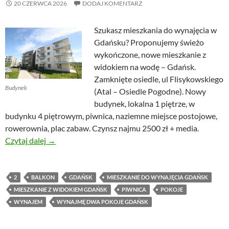
20 CZERWCA 2026
DODAJ KOMENTARZ
Szukasz mieszkania do wynajęcia w
Gdańsku? Proponujemy świeżo
wykończone, nowe mieszkanie z
widokiem na wodę – Gdańsk.
Zamknięte osiedle, ul Flisykowskiego
Budynek
(Atal – Osiedle Pogodne). Nowy
budynek, lokalna 1 piętrze, w
budynku 4 piętrowym, piwnica, naziemne miejsce postojowe,
rowerownia, plac zabaw. Czynsz najmu 2500 zł + media.
Nowe mieszkanie z widokiem na wodę – Gdańsk
Czytaj dalej
→
2
BALKON
GDAŃSK
MIESZKANIE DO WYNAJĘCIA GDAŃSK
MIESZKANIE Z WIDOKIEM GDAŃSK
PIWNICA
POKOJE
WYNAJEM
WYNAJMĘ DWA POKOJE GDAŃSK