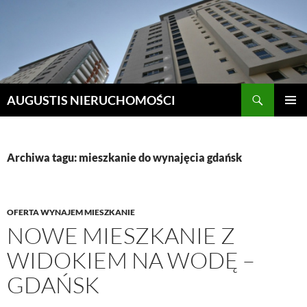
Szukaj
AUGUSTIS NIERUCHOMOŚCI
PRZEJDŹ
MENU
DO
GŁÓWN
TREŚCI
Archiwa tagu: mieszkanie do wynajęcia gdańsk
OFERTA WYNAJEM MIESZKANIE
NOWE MIESZKANIE Z
WIDOKIEM NA WODĘ –
GDAŃSK