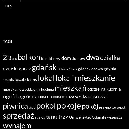
« lip
TAGI
balkon
2
dwa
działka
3
dom
domów
5
6
biuro
biurowy
gdańsk
działki
garaż
gdynia
gdańsk osowa
Gdańsk Oliwa
mieszkanie
lokal
lokali
las
kawalerka
kaszuby
mieszkań
oddzielna kuchnia
mieszkanie z oddzielną kuchnią
ogród
osowa
ogródek
oliwa
Olivia Business Centre
pokoje
pokoi
piwnica
pokój
pięć
przymorze
sopot
sprzedaż
taras
trzy
Uniwersytet Gdański
wrzeszcz
strzyża
wynajem