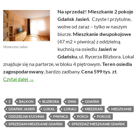
Na sprzedaż! Mieszkanie 2 pokoje
Gdańsk Jasień
. Czyste i przytulne,
wolne od zaraz – tylko w naszym
biurze.
Mieszkanie dwupokojowe
(47 m2 + piwnica) z oddzielną
Słoneczny salon
kuchnią na osiedlu
Jasień w
Gdańsku
, ul. Rycerza Blizbora. Lokal
znajduje się na parterze, w bloku 4 piętrowym.
Teren osiedla
zagospodarowany
, bardzo zadbany.
Cena 599 tys. zł.
Mieszkanie 2 pokoje Gdańsk Jasień
Czytaj dalej
→
2
BALKON
BLIZBORA
DWA
GDAŃSK
GDAŃSK JASIEŃ
LOKAL
LOKALI
MIESZKAŃ
MIESZKANIE
ODDZIELNA KUCHNIA
PIWNICA
POKOI
POKOJE
SPRZEDAM MIESZKANIE GDAŃSK
SPRZEDAŻ MIESZKANIE GDAŃSK