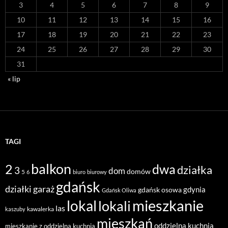
3
4
5
6
7
8
9
10
11
12
13
14
15
16
17
18
19
20
21
22
23
24
25
26
27
28
29
30
31
« lip
TAGI
balkon
2
dwa
działka
3
dom
domów
5
6
biuro
biurowy
gdańsk
działki
garaż
gdynia
gdańsk osowa
Gdańsk Oliwa
mieszkanie
lokal
lokali
las
kawalerka
kaszuby
mieszkań
oddzielna kuchnia
mieszkanie z oddzielną kuchnią