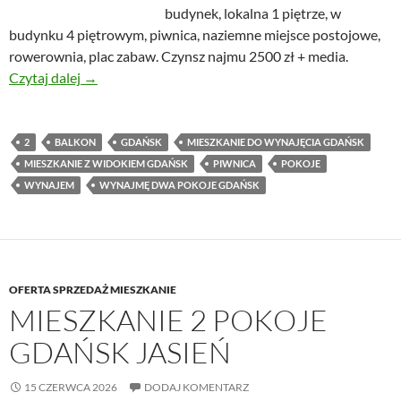
budynek, lokalna 1 piętrze, w
budynku 4 piętrowym, piwnica, naziemne miejsce postojowe,
rowerownia, plac zabaw. Czynsz najmu 2500 zł + media.
Nowe mieszkanie z widokiem na wodę – Gdańsk
Czytaj dalej
→
2
BALKON
GDAŃSK
MIESZKANIE DO WYNAJĘCIA GDAŃSK
MIESZKANIE Z WIDOKIEM GDAŃSK
PIWNICA
POKOJE
WYNAJEM
WYNAJMĘ DWA POKOJE GDAŃSK
OFERTA SPRZEDAŻ MIESZKANIE
MIESZKANIE 2 POKOJE
GDAŃSK JASIEŃ
15 CZERWCA 2026
DODAJ KOMENTARZ