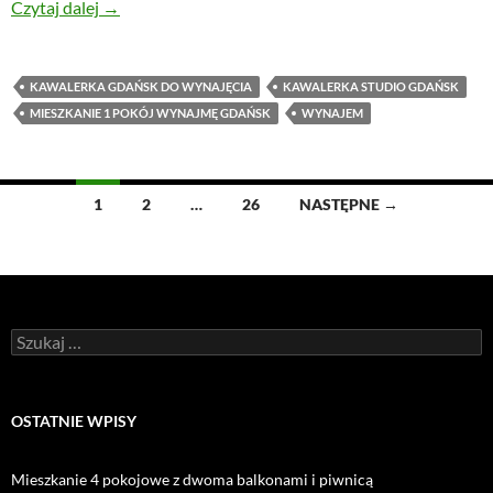
Kawalerka z pełnym wyposażeniem, Gdańsk, Niepo
Czytaj dalej
→
KAWALERKA GDAŃSK DO WYNAJĘCIA
KAWALERKA STUDIO GDAŃSK
MIESZKANIE 1 POKÓJ WYNAJMĘ GDAŃSK
WYNAJEM
Nawigacja
1
2
…
26
NASTĘPNE →
po
wpisach
Szukaj:
OSTATNIE WPISY
Mieszkanie 4 pokojowe z dwoma balkonami i piwnicą