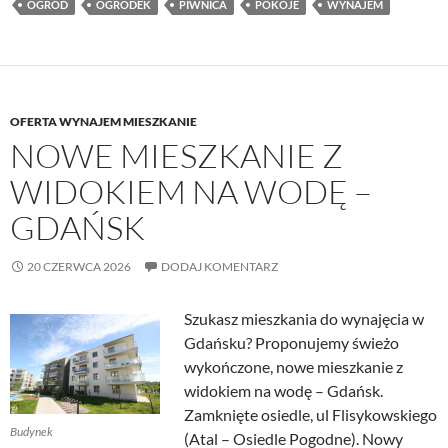
OGRÓD
OGRÓDEK
PIWNICA
POKOJE
WYNAJEM
OFERTA WYNAJEM MIESZKANIE
NOWE MIESZKANIE Z
WIDOKIEM NA WODĘ –
GDAŃSK
20 CZERWCA 2026
DODAJ KOMENTARZ
Szukasz mieszkania do wynajęcia w
Gdańsku? Proponujemy świeżo
wykończone, nowe mieszkanie z
widokiem na wodę – Gdańsk.
Zamknięte osiedle, ul Flisykowskiego
Budynek
(Atal – Osiedle Pogodne). Nowy