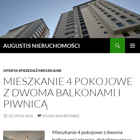
Szukaj
AUGUSTIS NIERUCHOMOŚCI
PRZEJDŹ
MENU
DO
GŁÓWN
TREŚCI
OFERTA SPRZEDAŻ MIESZKANIE
MIESZKANIE 4 POKOJOWE
Z DWOMA BALKONAMI I
PIWNICĄ
22 LIPCA 2026
DODAJ KOMENTARZ
Mieszkanie 4 pokojowe z dwoma
balkonami i piwnicą, zlokalizowane w