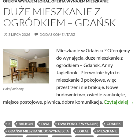
OFERTA WYNAJEM LOKAL
,
OFERTA WYNAJEM MIESZKANIE
DUŻE MIESZKANIE Z
OGRÓDKIEM – GDAŃSK
3 LIPCA 2026
DODAJ KOMENTARZ
Mieszkanie w Gdańsku? Oferujemy
do wynajęcia, duże mieszkanie z
ogródkiem – Gdańsk, Anny
Jagiellonki. Pierwotnie było to
mieszkanie 3 pokojowe, więc
przestrzeni nie brakuje. Nowe
Pokój dzienny
budownictwo, osiedle zamknięte,
Duż
miejsce postojowe, piwnica, dobra komunikacja.
Czytaj dalej
→
2
BALKON
DWA
DWA POKOJE WYNAJMĘ
GDAŃSK
GDAŃSK MIESZKANIE DO WYNAJĘCIA
LOKAL
MIESZKANIE