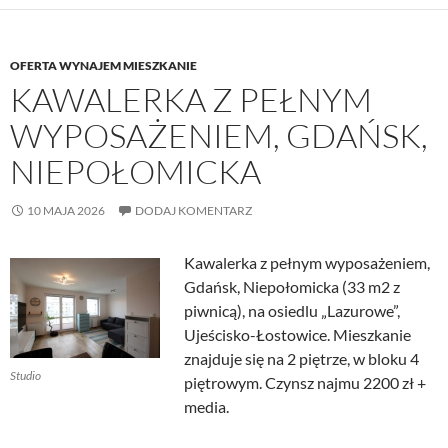
OFERTA WYNAJEM MIESZKANIE
KAWALERKA Z PEŁNYM
WYPOSAŻENIEM, GDAŃSK,
NIEPOŁOMICKA
10 MAJA 2026
DODAJ KOMENTARZ
Kawalerka z pełnym wyposażeniem,
Gdańsk, Niepołomicka (33 m2 z
piwnicą), na osiedlu „Lazurowe”,
Ujeścisko-Łostowice. Mieszkanie
znajduje się na 2 piętrze, w bloku 4
Studio
piętrowym. Czynsz najmu 2200 zł +
media.