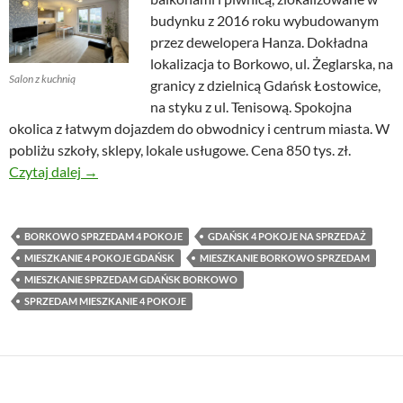
budynku z 2016 roku wybudowanym
przez dewelopera Hanza. Dokładna
lokalizacja to Borkowo, ul. Żeglarska, na
Salon z kuchnią
granicy z dzielnicą Gdańsk Łostowice,
na styku z ul. Tenisową. Spokojna
okolica z łatwym dojazdem do obwodnicy i centrum miasta. W
pobliżu szkoły, sklepy, lokale usługowe. Cena 850 tys. zł.
Mieszkanie 4 pokojowe z dwoma balkonami i piwnic
Czytaj dalej
→
BORKOWO SPRZEDAM 4 POKOJE
GDAŃSK 4 POKOJE NA SPRZEDAŻ
MIESZKANIE 4 POKOJE GDAŃSK
MIESZKANIE BORKOWO SPRZEDAM
MIESZKANIE SPRZEDAM GDAŃSK BORKOWO
SPRZEDAM MIESZKANIE 4 POKOJE