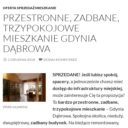
OFERTA SPRZEDAŻ MIESZKANIE
PRZESTRONNE, ZADBANE,
TRZYPOKOJOWE
MIESZKANIE GDYNIA
DĄBROWA
1 GRUDNIA 2018
DODAJ KOMENTARZ
SPRZEDANE! Jeśli lubisz spokój,
spacery,
a jednocześnie chcesz mieć
dostęp do
infrastruktury miejskiej,
może zainteresuje Cię ta propozycja?
To
bardzo przestronne, zadbane,
Widok na jadalnię
trzypokojowe mieszkanie
– Gdynia
Dąbrowa. Spokojna okolica, nieduży,
dwupiętrowy,
zadbany budynek.
Na bieżąco remontowany,