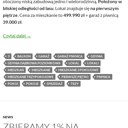
otoczony niską zabudową jedno i wielorodzinną.
Położony w
bliskiej odległości od lasu
. Lokal znajduje się
na pierwszym
piętrze
. Cena za mieszkanie to
499.990 zł
+ garaż z piwnicą
39.000 zł
.
Przestronne, zadbane, trzypokojowe mieszkanie G
Czytaj dalej
→
3
BALKON
GARAŻ
GARAŻ PIWNICA
GDYNIA
GDYNIA DĄBROWA POZIOMKOWA
LOKAL
LOKALI
MIESZKAŃ
MIESZKANIE
MIESZKANIE 3 POKOJOWE
MIESZKANIE TRZYPOKOJOWE
PIERWSZE PIĘTRO
PIWNICA
POKOI
POKOJE
SPRZEDAŻ
TRZY
NEWS
ZBIERAMY 1% NA