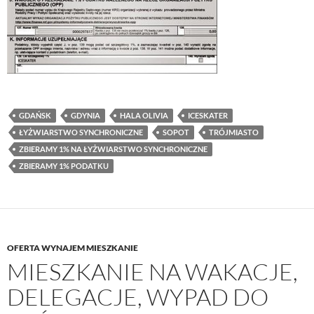
GDAŃSK
GDYNIA
HALA OLIVIA
ICESKATER
ŁYŻWIARSTWO SYNCHRONICZNE
SOPOT
TRÓJMIASTO
ZBIERAMY 1% NA ŁYŻWIARSTWO SYNCHRONICZNE
ZBIERAMY 1% PODATKU
OFERTA WYNAJEM MIESZKANIE
MIESZKANIE NA WAKACJE,
DELEGACJE, WYPAD DO