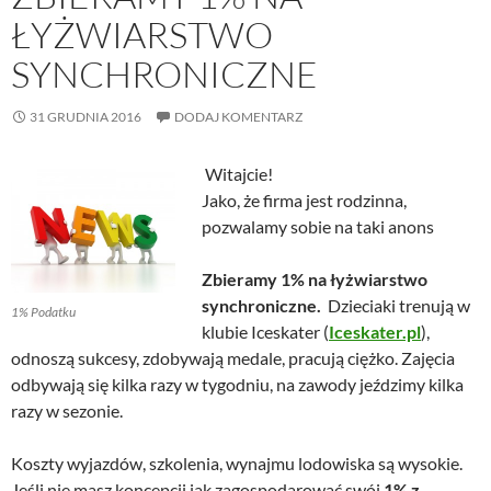
ŁYŻWIARSTWO
SYNCHRONICZNE
31 GRUDNIA 2016
DODAJ KOMENTARZ
Witajcie!
Jako, że firma jest rodzinna,
pozwalamy sobie na taki anons
Zbieramy 1% na łyżwiarstwo
synchroniczne.
Dzieciaki trenują w
1% Podatku
klubie Iceskater (
Iceskater.pl
),
odnoszą sukcesy, zdobywają medale, pracują ciężko. Zajęcia
odbywają się kilka razy w tygodniu, na zawody jeździmy kilka
razy w sezonie.
Koszty wyjazdów, szkolenia, wynajmu lodowiska są wysokie.
Jeśli nie masz koncepcji jak zagospodarować swój
1% z