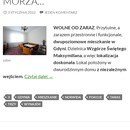
MORZA…
3 STYCZNIA 2022
JEDEN KOMENTARZ
WOLNE OD ZARAZ
. Przytulne, a
zarazem przestronne i funkcjonale,
dwupoziomowe mieszkanie w
Gdyni
. Dzielnica
Wzgórze Świętego
Maksymiliana
, a więc
lokalizacja
salon
doskonała
. Lokal położony w
dwurodzinnym domu
z niezależnym
Mieszkanie do wynajęcia, Gdynia, Norwi
wejściem.
Czytaj dalej
→
3
GDYNIA
MIESZKANIE
NORWIDA
POKOJE
TARAS
TRZY
WYNAJEM