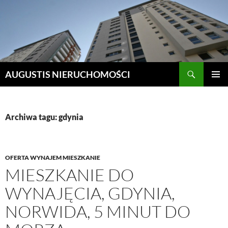
Szukaj
AUGUSTIS NIERUCHOMOŚCI
PRZEJDŹ
MENU
DO
GŁÓWN
TREŚCI
Archiwa tagu: gdynia
OFERTA WYNAJEM MIESZKANIE
MIESZKANIE DO
WYNAJĘCIA, GDYNIA,
NORWIDA, 5 MINUT DO