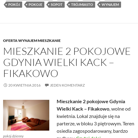
POKÓJ
POKOJE
SOPOT
TRÓJMIASTO
WYNAJEM
OFERTA WYNAJEM MIESZKANIE
MIESZKANIE 2 POKOJOWE
GDYNIA WIELKI KACK –
FIKAKOWO
20 KWIETNIA 2016
JEDEN KOMENTARZ
Mieszkanie 2 pokojowe Gdynia
Wielki Kack – Fikakowo
, wolne od
kwietnia. Lokal znajduje się na
parterze, w bloku 3 piętrowym. Teren
osiedla zagospodarowany, bardzo
pokój dzienny
Mieszkanie 2 po