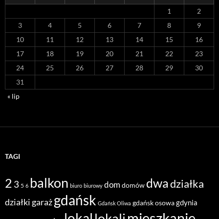
1
2
3
4
5
6
7
8
9
10
11
12
13
14
15
16
17
18
19
20
21
22
23
24
25
26
27
28
29
30
31
« lip
TAGI
balkon
2
dwa
działka
3
dom
domów
5
6
biuro
biurowy
gdańsk
działki
garaż
gdynia
gdańsk osowa
Gdańsk Oliwa
mieszkanie
lokal
lokali