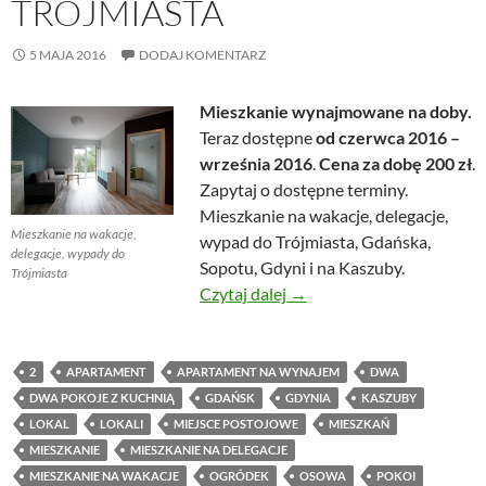
TRÓJMIASTA
5 MAJA 2016
DODAJ KOMENTARZ
Mieszkanie wynajmowane na doby.
Teraz dostępne
od czerwca 2016 –
września 2016
.
Cena za dobę 200 zł
.
Zapytaj o dostępne terminy.
Mieszkanie na wakacje, delegacje,
Mieszkanie na wakacje,
wypad do Trójmiasta, Gdańska,
delegacje, wypady do
Sopotu, Gdyni i na Kaszuby.
Trójmiasta
Mieszkanie na wakacje, de
Czytaj dalej
→
2
APARTAMENT
APARTAMENT NA WYNAJEM
DWA
DWA POKOJE Z KUCHNIĄ
GDAŃSK
GDYNIA
KASZUBY
LOKAL
LOKALI
MIEJSCE POSTOJOWE
MIESZKAŃ
MIESZKANIE
MIESZKANIE NA DELEGACJE
MIESZKANIE NA WAKACJE
OGRÓDEK
OSOWA
POKOI