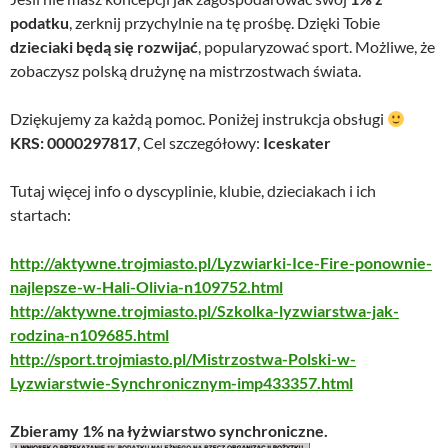
podatku
, zerknij przychylnie na tę prośbę. Dzięki Tobie
dzieciaki będą się rozwijać
, popularyzować sport. Możliwe, że
zobaczysz polską drużynę na mistrzostwach świata.
Dziękujemy za każdą pomoc. Poniżej instrukcja obsługi
KRS: 0000297817
, Cel szczegółowy:
Iceskater
Tutaj więcej info o dyscyplinie, klubie, dzieciakach i ich
startach:
http://aktywne.trojmiasto.pl/Lyzwiarki-Ice-Fire-ponownie-
najlepsze-w-Hali-Olivia-n109752.html
http://aktywne.trojmiasto.pl/Szkolka-lyzwiarstwa-jak-
rodzina-n109685.html
http://sport.trojmiasto.pl/Mistrzostwa-Polski-w-
Lyzwiarstwie-Synchronicznym-imp433357.html
Zbieramy 1% na łyżwiarstwo synchroniczne.