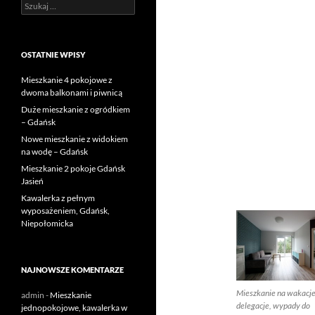
Szukaj:
OSTATNIE WPISY
Mieszkanie 4 pokojowe z
dwoma balkonami i piwnicą
Duże mieszkanie z ogródkiem
– Gdańsk
Nowe mieszkanie z widokiem
na wodę – Gdańsk
Mieszkanie 2 pokoje Gdańsk
Jasień
Kawalerka z pełnym
wyposażeniem, Gdańsk,
Niepołomicka
NAJNOWSZE KOMENTARZE
Mieszkanie na wakacje
admin
-
Mieszkanie
delegacje, wypady do
jednopokojowe, kawalerka w