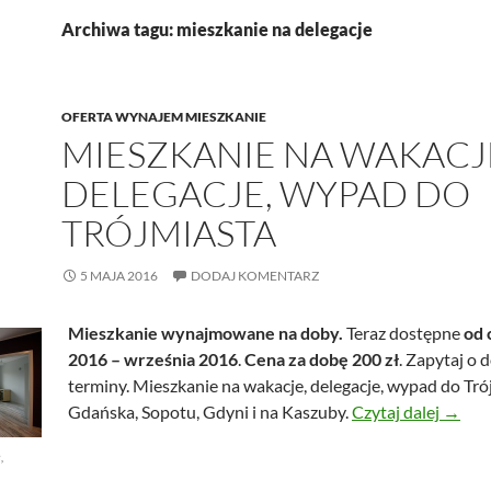
Archiwa tagu: mieszkanie na delegacje
OFERTA WYNAJEM MIESZKANIE
MIESZKANIE NA WAKACJ
DELEGACJE, WYPAD DO
TRÓJMIASTA
5 MAJA 2016
DODAJ KOMENTARZ
Mieszkanie wynajmowane na doby.
Teraz dostępne
od 
2016 – września 2016
.
Cena za dobę 200 zł
. Zapytaj o 
terminy. Mieszkanie na wakacje, delegacje, wypad do Tró
Mieszk
Gdańska, Sopotu, Gdyni i na Kaszuby.
Czytaj dalej
→
,