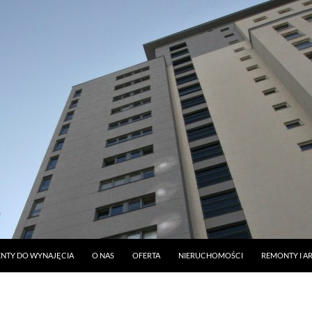
DO TREŚCI
NTY DO WYNAJĘCIA
O NAS
OFERTA
NIERUCHOMOŚCI
REMONTY I A