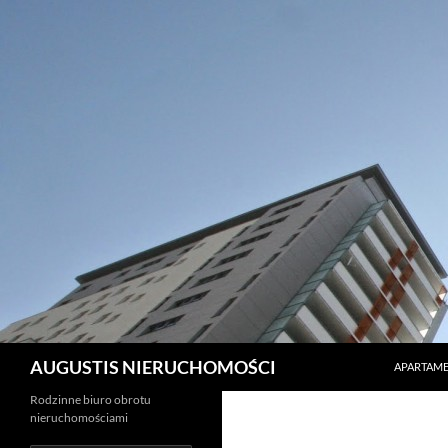
PRZEJDŹ 
Szukaj
AUGUSTIS NIERUCHOMOŚCI
APARTAME
Rodzinne biuro obrotu
nieruchomościami