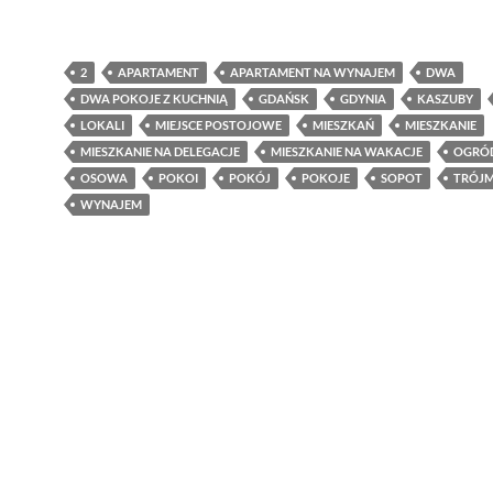
2
APARTAMENT
APARTAMENT NA WYNAJEM
DWA
DWA POKOJE Z KUCHNIĄ
GDAŃSK
GDYNIA
KASZUBY
LOKALI
MIEJSCE POSTOJOWE
MIESZKAŃ
MIESZKANIE
MIESZKANIE NA DELEGACJE
MIESZKANIE NA WAKACJE
OGRÓ
OSOWA
POKOI
POKÓJ
POKOJE
SOPOT
TRÓJM
WYNAJEM