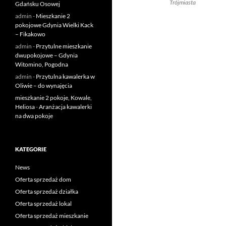
Trójmiasta
Gdańsku Osowej
admin
-
Mieszkanie 2
pokojowe Gdynia Wielki Kack
– Fikakowo
admin
-
Przytulne mieszkanie
dwupokojowe – Gdynia
Witomino, Pogodna
admin
-
Przytulna kawalerka w
Oliwie – do wynajęcia
mieszkanie 2 pokoje, Kowale,
Heliosa
-
Aranżacja kawalerki
na dwa pokoje
KATEGORIE
News
Oferta sprzedaż dom
Oferta sprzedaż działka
Oferta sprzedaż lokal
Oferta sprzedaż mieszkanie