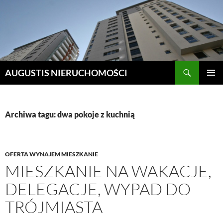
Szukaj
AUGUSTIS NIERUCHOMOŚCI
PRZEJDŹ
MENU
DO
GŁÓWN
TREŚCI
Archiwa tagu: dwa pokoje z kuchnią
OFERTA WYNAJEM MIESZKANIE
MIESZKANIE NA WAKACJE,
DELEGACJE, WYPAD DO
TRÓJMIASTA