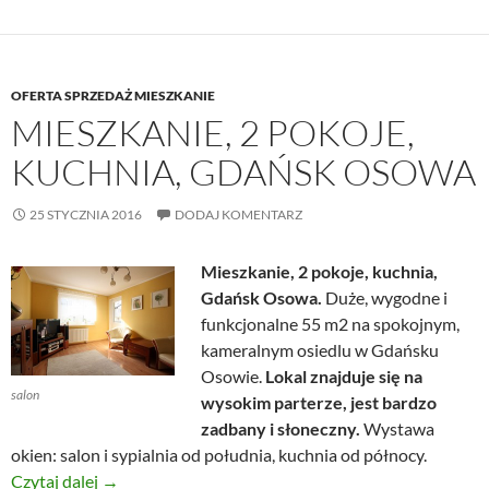
OFERTA SPRZEDAŻ MIESZKANIE
MIESZKANIE, 2 POKOJE,
KUCHNIA, GDAŃSK OSOWA
25 STYCZNIA 2016
DODAJ KOMENTARZ
Mieszkanie, 2 pokoje, kuchnia,
Gdańsk Osowa.
Duże, wygodne i
funkcjonalne 55 m2 na spokojnym,
kameralnym osiedlu w Gdańsku
Osowie.
Lokal znajduje się na
salon
wysokim parterze, jest bardzo
zadbany i słoneczny.
Wystawa
okien: salon i sypialnia od południa, kuchnia od północy.
Mieszkanie, 2 pokoje, kuchnia, Gdańsk Osowa
Czytaj dalej
→