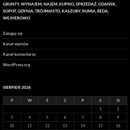
GRUNTY, WYNAJEM, NAJEM, KUPNO, SPRZEDAŻ, GDAŃSK,
SOPOT, GDYNIA, TRÓJMIASTO, KASZUBY, RUMIA, REDA,
WEJHEROWO
Zaloguj się
Kanał wpisów
Kanał komentarzy
WordPress.org
SIERPIEŃ 2026
P
W
Ś
C
P
S
N
1
2
3
4
5
6
7
8
9
10
11
12
13
14
15
16