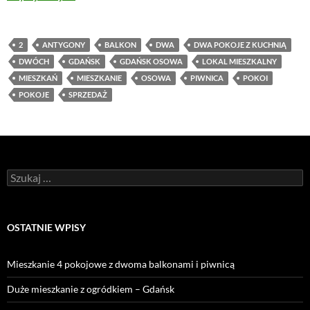
2
ANTYGONY
BALKON
DWA
DWA POKOJE Z KUCHNIĄ
DWÓCH
GDAŃSK
GDAŃSK OSOWA
LOKAL MIESZKALNY
MIESZKAŃ
MIESZKANIE
OSOWA
PIWNICA
POKOI
POKOJE
SPRZEDAŻ
Szukaj:
OSTATNIE WPISY
Mieszkanie 4 pokojowe z dwoma balkonami i piwnicą
Duże mieszkanie z ogródkiem – Gdańsk