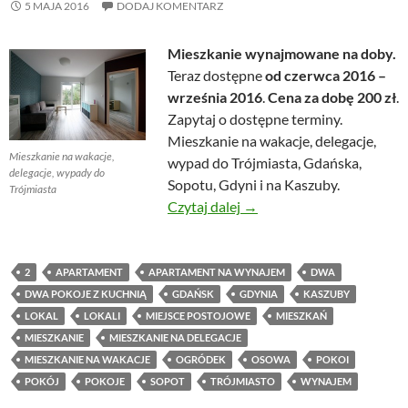
5 MAJA 2016
DODAJ KOMENTARZ
Mieszkanie wynajmowane na doby.
Teraz dostępne
od czerwca 2016 –
września 2016
.
Cena za dobę 200 zł
.
Zapytaj o dostępne terminy.
Mieszkanie na wakacje, delegacje,
Mieszkanie na wakacje,
wypad do Trójmiasta, Gdańska,
delegacje, wypady do
Sopotu, Gdyni i na Kaszuby.
Trójmiasta
Mieszkanie na wakacje, de
Czytaj dalej
→
2
APARTAMENT
APARTAMENT NA WYNAJEM
DWA
DWA POKOJE Z KUCHNIĄ
GDAŃSK
GDYNIA
KASZUBY
LOKAL
LOKALI
MIEJSCE POSTOJOWE
MIESZKAŃ
MIESZKANIE
MIESZKANIE NA DELEGACJE
MIESZKANIE NA WAKACJE
OGRÓDEK
OSOWA
POKOI
POKÓJ
POKOJE
SOPOT
TRÓJMIASTO
WYNAJEM