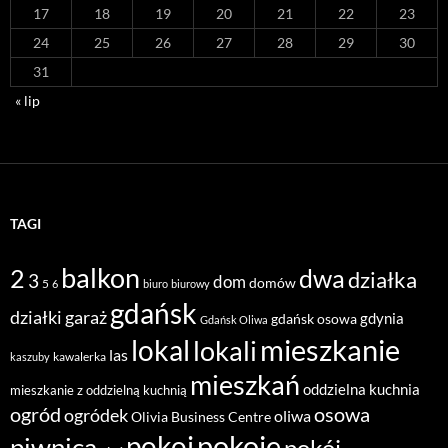
17
18
19
20
21
22
23
24
25
26
27
28
29
30
31
« lip
TAGI
balkon
2
dwa
działka
3
dom
domów
5
6
biuro
biurowy
gdańsk
działki
garaż
gdynia
gdańsk osowa
Gdańsk Oliwa
mieszkanie
lokal
lokali
las
kawalerka
kaszuby
mieszkań
oddzielna kuchnia
mieszkanie z oddzielną kuchnią
ogród
osowa
ogródek
oliwa
Olivia Business Centre
pokoje
pokoi
piwnica