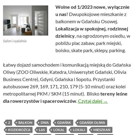
Wolne od 1/2023 nowe, wyłącznie
u nas!
Dwupokojowe mieszkanie z
balkonem w Gdańsku Osowej.
Lokalizacja w spokojnej, rodzinnej
dzielnicy
, na ogrodzonym osiedlu, w
Salon i sypialnia
pobliżu plac zabaw, park miejski,
boisko, skate park, sklepy, parking.
Łatwy dojazd samochodem i komunikacją miejską do Gdańska
Oliwy (ZOO Oliwskie, Katedra, Uniwersytet Gdański, Olivia
Business Centre), Gdyni, Gdańska i Sopotu. Przystanki
autobusowe 269, 169, 171, 210, 179 (5-10 minut) oraz kolei
metropolitarnej PKM / SKM (15 minut). Blisko
tereny leśne
Dwupokojowe m
dla rowerzystów i spacerowiczów
.
Czytaj dalej
→
2
BALKON
DWA
GDAŃSK
GDAŃSK OLIWA
KOZIOROŻCA
LAS
LOKAL
LOKALI
MIESZKAŃ