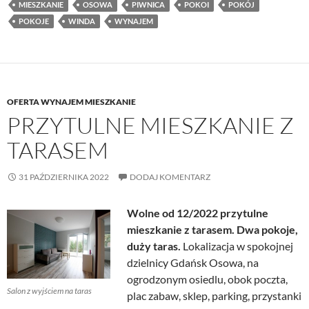
MIESZKANIE
OSOWA
PIWNICA
POKOI
POKÓJ
POKOJE
WINDA
WYNAJEM
OFERTA WYNAJEM MIESZKANIE
PRZYTULNE MIESZKANIE Z
TARASEM
31 PAŹDZIERNIKA 2022
DODAJ KOMENTARZ
Wolne od 12/2022 przytulne
mieszkanie z tarasem. Dwa pokoje,
duży taras.
Lokalizacja w spokojnej
dzielnicy Gdańsk Osowa, na
ogrodzonym osiedlu, obok poczta,
Salon z wyjściem na taras
plac zabaw, sklep, parking, przystanki