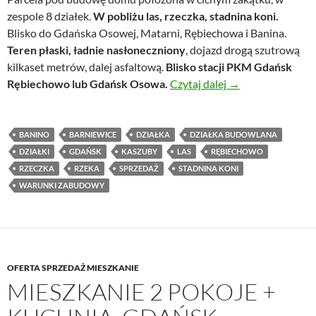
zespole 8 działek.
W pobliżu las, rzeczka, stadnina koni.
Blisko do Gdańska Osowej, Matarni, Rębiechowa i Banina.
Teren płaski, ładnie nasłoneczniony
, dojazd drogą szutrową
kilkaset metrów, dalej asfaltową.
Blisko stacji PKM Gdańsk
Działka przy lesie 
Rębiechowo lub Gdańsk Osowa.
Czytaj dalej
→
BANINO
BARNIEWICE
DZIAŁKA
DZIAŁKA BUDOWLANA
DZIAŁKI
GDAŃSK
KASZUBY
LAS
RĘBIECHOWO
RZECZKA
RZEKA
SPRZEDAŻ
STADNINA KONI
WARUNKI ZABUDOWY
OFERTA SPRZEDAŻ MIESZKANIE
MIESZKANIE 2 POKOJE +