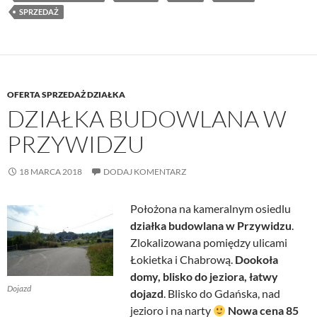
SPRZEDAŻ
OFERTA SPRZEDAŻ DZIAŁKA
DZIAŁKA BUDOWLANA W
PRZYWIDZU
18 MARCA 2018
DODAJ KOMENTARZ
Położona na kameralnym osiedlu
działka budowlana w Przywidzu
.
Zlokalizowana pomiędzy ulicami
Łokietka i Chabrową.
Dookoła
domy, blisko do jeziora, łatwy
Dojazd
dojazd
. Blisko do Gdańska, nad
jezioro i na narty
Nowa cena 85