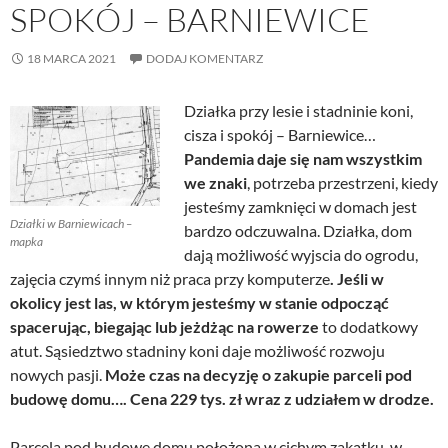
SPOKÓJ – BARNIEWICE
18 MARCA 2021
DODAJ KOMENTARZ
Działka przy lesie i stadninie koni,
cisza i spokój – Barniewice…
Pandemia daje się nam wszystkim
we znaki
, potrzeba przestrzeni, kiedy
jesteśmy zamknięci w domach jest
Działki w Barniewicach –
bardzo odczuwalna. Działka, dom
mapka
dają możliwość wyjscia do ogrodu,
zajęcia czymś innym niż praca przy komputerze
. Jeśli w
okolicy jest las, w którym jesteśmy w stanie odpocząć
spacerując, biegając lub jeżdżąc na rowerze
to dodatkowy
atut. Sąsiedztwo stadniny koni daje możliwość rozwoju
nowych pasji.
Może czas na decyzję o zakupie parceli pod
budowę domu…. Cena 229 tys. zł wraz z udziałem w drodze.
Parcela pod budowę domu położona w cichym zakątku, w