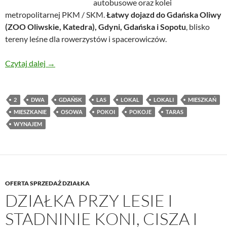
autobusowe oraz kolei
metropolitarnej PKM / SKM.
Łatwy dojazd do Gdańska Oliwy
(ZOO Oliwskie, Katedra), Gdyni, Gdańska i Sopotu
, blisko
tereny leśne dla rowerzystów i spacerowiczów.
Przytulne mieszkanie z tarasem
Czytaj dalej
→
2
DWA
GDAŃSK
LAS
LOKAL
LOKALI
MIESZKAŃ
MIESZKANIE
OSOWA
POKOI
POKOJE
TARAS
WYNAJEM
OFERTA SPRZEDAŻ DZIAŁKA
DZIAŁKA PRZY LESIE I
STADNINIE KONI, CISZA I