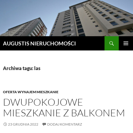
Szukaj
AUGUSTIS NIERUCHOMOŚCI
PRZEJDŹ
MENU
DO
GŁÓWN
TREŚCI
Archiwa tagu: las
OFERTA WYNAJEM MIESZKANIE
DWUPOKOJOWE
MIESZKANIE Z BALKONEM
23 GRUDNIA 2022
DODAJ KOMENTARZ