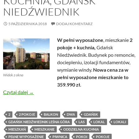
KUCHNIA, GDAŃSK
NIEDŹWIEDNIK
5 PAŹDZIERNIKA 2018
DODAJ KOMENTARZ
W pełni wyposażone
, mieszkanie
2
pokoje + kuchnia,
Gdańsk
Niedźwiednik. Budynek po remoncie,
dociepleniu, izolacji fundamentów,
wymianie windy.
Nowa
cena za w
Widok z okna
pełni wyposażone mieszkanie to
359.990 zł.
Mieszkanie 2 pokoje + kuchnia, Gdańsk Niedźwiedn
Czytaj dalej
→
2
2 POKOJE
BALKON
DWA
GDAŃSK
GDAŃSK NIEDŹWIEDNIK LEŚNA GÓRA
LAS
LOKAL
LOKALI
MIESZKAŃ
MIESZKANIE
ODDZIELNA KUCHNIA
PEŁNE WYPOSAŻENIE
PIWNICA
POKOI
POKOJE