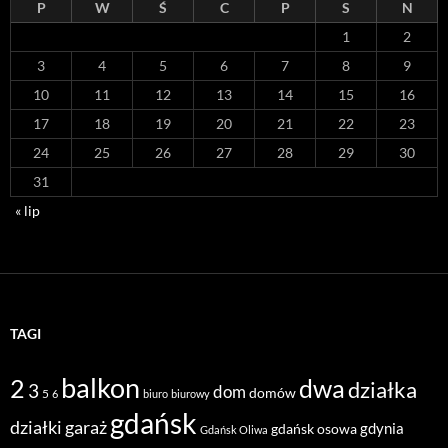
P
W
Ś
C
P
S
N
1
2
3
4
5
6
7
8
9
10
11
12
13
14
15
16
17
18
19
20
21
22
23
24
25
26
27
28
29
30
31
« lip
TAGI
balkon
2
dwa
działka
3
dom
domów
5
6
biuro
biurowy
gdańsk
działki
garaż
gdynia
gdańsk osowa
Gdańsk Oliwa