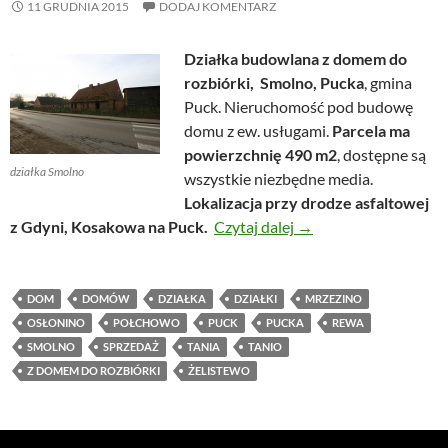
11 GRUDNIA 2015
DODAJ KOMENTARZ
Działka budowlana z domem do
rozbiórki, Smolno, Pucka
, gmina
Puck. Nieruchomość pod budowę
domu z ew. usługami.
Parcela ma
powierzchnię 490 m2
, dostępne są
działka Smolno
wszystkie niezbędne media.
Lokalizacja przy drodze asfaltowej
Działka budowlana z 
z Gdyni, Kosakowa na Puck.
Czytaj dalej
→
DOM
DOMÓW
DZIAŁKA
DZIAŁKI
MRZEZINO
OSŁONINO
POŁCHOWO
PUCK
PUCKA
REWA
SMOLNO
SPRZEDAŻ
TANIA
TANIO
Z DOMEM DO ROZBIÓRKI
ŻELISTEWO