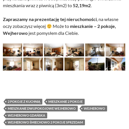
mieszkania wraz z piwnicą (3m2) to
52,19m2
.
Zapraszamy na prezentację tej nieruchomości
, na własne
oczy zobaczysz więcej
Może to
mieszkanie – 2 pokoje,
Wejherowo
jest pomysłem dla Ciebie.
2 POKOJE Z KUCHNIĄ
MIESZKANIE 2 POKOJE
MIESZKANIE DWUPOKOJOWE WEJHEROWO
WEJHEROWO
WEJHEROWO GDAŃSKA
WEJHEROWO ŚMIECHOWO 2 POKOJE SPRZEDAM