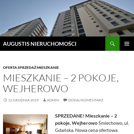
Szukaj
AUGUSTIS NIERUCHOMOŚCI
PRZEJDŹ
MENU
DO
GŁÓWN
TREŚCI
OFERTA SPRZEDAŻ MIESZKANIE
MIESZKANIE – 2 POKOJE,
WEJHEROWO
12 GRUDNIA 2019
ADMIN
DODAJ KOMENTARZ
SPRZEDANE!
Mieszkanie – 2
pokoje, Wejherowo
Śmiechowo, ul.
Gdańska. Nowa cena ofertowa