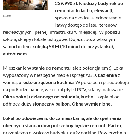
239.990 zł
.
Nieduży budynek po
remontach dachu, elewacji
,
salon
spokojna okolica, a jednocześnie
łatwy dostęp do lasu, terenów
rekreacyjnych i pełnej infrastruktury miejskiej. W pobliżu
szkoła, sklepy i lokale usługowe. Dojazd, poza własnym
samochodem,
kolejką SKM (10 minut do przystanku),
autobusem
.
Mieszkanie
w stanie do remontu
, ale z potencjałem :). Lokal
wyposażony w niezbędne meble i sprzęt AGD.
Łazienka
z
wanną,
prosto urządzona kuchnia
. W pokojach i przedpokoju
na podłodze panele, w kuchni płytki PCV, ściany malowane.
Okna pokoju dziennego od południa
, kuchni i sypialni od
północy,
duży słoneczny balkon. Okna wymienione.
Lokal po odświeżeniu do zamieszkan
ia, ale do spełnienia
obecnych standardów potrzebny będzie remont. Parter,
przynależna piwnica w budynku, duży parking. Powierzchnia