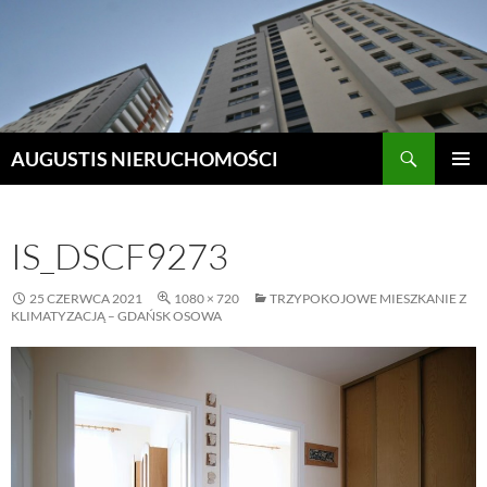
Szukaj
AUGUSTIS NIERUCHOMOŚCI
PRZEJDŹ
MENU
DO
GŁÓWN
TREŚCI
IS_DSCF9273
25 CZERWCA 2021
1080 × 720
TRZYPOKOJOWE MIESZKANIE Z
KLIMATYZACJĄ – GDAŃSK OSOWA