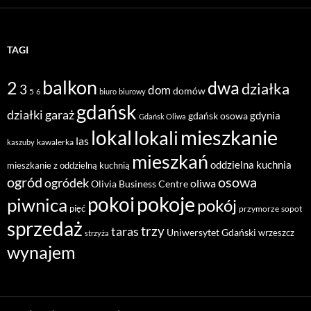
TAGI
balkon
2
dwa
działka
3
dom
domów
5
6
biuro
biurowy
gdańsk
działki
garaż
gdynia
gdańsk osowa
Gdańsk Oliwa
mieszkanie
lokal
lokali
las
kawalerka
kaszuby
mieszkań
oddzielna kuchnia
mieszkanie z oddzielną kuchnią
ogród
osowa
ogródek
oliwa
Olivia Business Centre
pokoje
pokoi
piwnica
pokój
pięć
przymorze
sopot
sprzedaż
taras
trzy
Uniwersytet Gdański
wrzeszcz
strzyża
wynajem