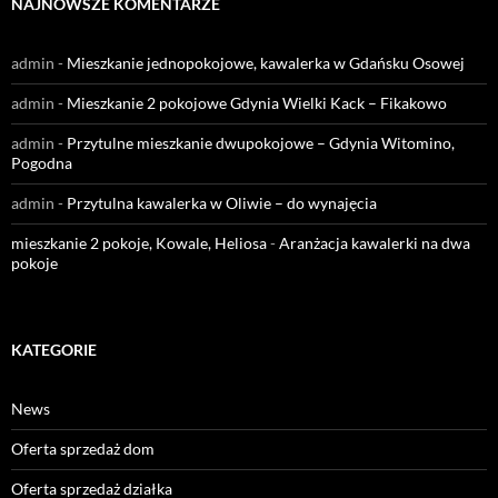
NAJNOWSZE KOMENTARZE
admin
-
Mieszkanie jednopokojowe, kawalerka w Gdańsku Osowej
admin
-
Mieszkanie 2 pokojowe Gdynia Wielki Kack – Fikakowo
admin
-
Przytulne mieszkanie dwupokojowe – Gdynia Witomino,
Pogodna
admin
-
Przytulna kawalerka w Oliwie – do wynajęcia
mieszkanie 2 pokoje, Kowale, Heliosa
-
Aranżacja kawalerki na dwa
pokoje
KATEGORIE
News
Oferta sprzedaż dom
Oferta sprzedaż działka