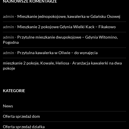
NAJNOWSZE KOMENTARZE
admin
-
Mieszkanie jednopokojowe, kawalerka w Gdańsku Osowej
admin
-
Mieszkanie 2 pokojowe Gdynia Wielki Kack – Fikakowo
admin
-
Przytulne mieszkanie dwupokojowe – Gdynia Witomino,
Pogodna
admin
-
Przytulna kawalerka w Oliwie – do wynajęcia
mieszkanie 2 pokoje, Kowale, Heliosa
-
Aranżacja kawalerki na dwa
pokoje
KATEGORIE
News
Oferta sprzedaż dom
Oferta sprzedaż działka