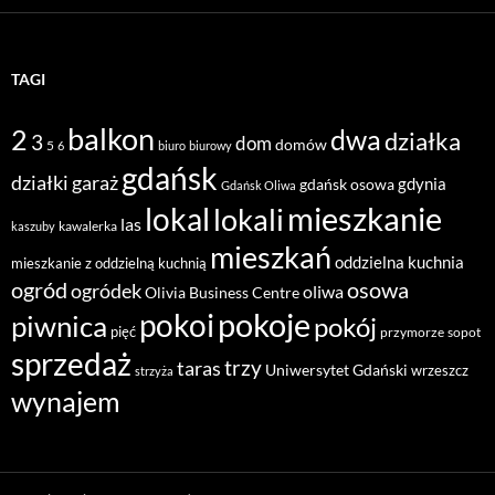
TAGI
balkon
2
dwa
działka
3
dom
domów
5
6
biuro
biurowy
gdańsk
działki
garaż
gdynia
gdańsk osowa
Gdańsk Oliwa
mieszkanie
lokal
lokali
las
kawalerka
kaszuby
mieszkań
oddzielna kuchnia
mieszkanie z oddzielną kuchnią
ogród
osowa
ogródek
oliwa
Olivia Business Centre
pokoje
pokoi
piwnica
pokój
pięć
przymorze
sopot
sprzedaż
taras
trzy
Uniwersytet Gdański
wrzeszcz
strzyża
wynajem