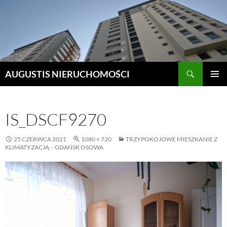
Szukaj
AUGUSTIS NIERUCHOMOŚCI
PRZEJDŹ
MENU
DO
GŁÓWN
TREŚCI
IS_DSCF9270
25 CZERWCA 2021
1080 × 720
TRZYPOKOJOWE MIESZKANIE Z
KLIMATYZACJĄ – GDAŃSK OSOWA