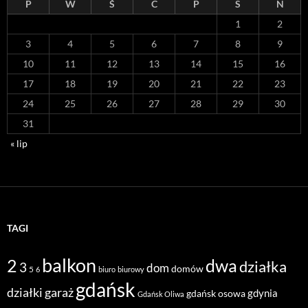
P
W
Ś
C
P
S
N
1
2
3
4
5
6
7
8
9
10
11
12
13
14
15
16
17
18
19
20
21
22
23
24
25
26
27
28
29
30
31
« lip
TAGI
balkon
2
dwa
działka
3
dom
domów
5
6
biuro
biurowy
gdańsk
działki
garaż
gdynia
gdańsk osowa
Gdańsk Oliwa