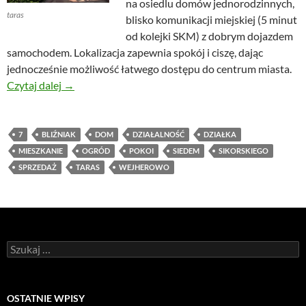
na osiedlu domów jednorodzinnych,
taras
blisko komunikacji miejskiej (5 minut
od kolejki SKM) z dobrym dojazdem
samochodem. Lokalizacja zapewnia spokój i ciszę, dając
jednocześnie możliwość łatwego dostępu do centrum miasta.
Dom bliźniak w Wejherowie, Sikorskiego – dla dwóch
Czytaj dalej
→
7
BLIŹNIAK
DOM
DZIAŁALNOŚĆ
DZIAŁKA
MIESZKANIE
OGRÓD
POKOI
SIEDEM
SIKORSKIEGO
SPRZEDAŻ
TARAS
WEJHEROWO
Szukaj:
OSTATNIE WPISY