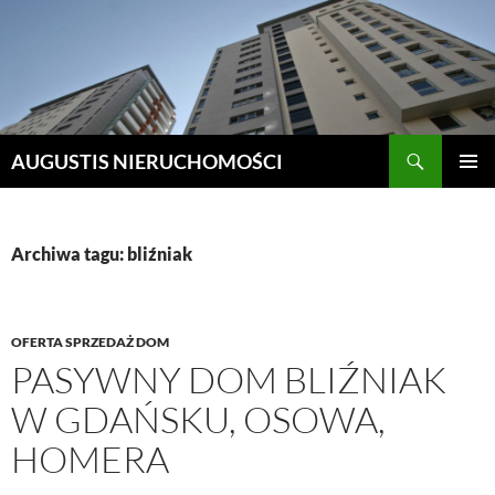
Szukaj
AUGUSTIS NIERUCHOMOŚCI
PRZEJDŹ
MENU
DO
GŁÓWN
TREŚCI
Archiwa tagu: bliźniak
OFERTA SPRZEDAŻ DOM
PASYWNY DOM BLIŹNIAK
W GDAŃSKU, OSOWA,
HOMERA