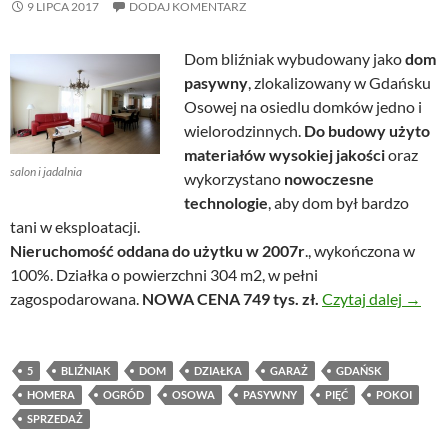
9 LIPCA 2017
DODAJ KOMENTARZ
Dom bliźniak wybudowany jako
dom
pasywny
, zlokalizowany w Gdańsku
Osowej na osiedlu domków jedno i
wielorodzinnych.
Do budowy użyto
materiałów wysokiej jakości
oraz
salon i jadalnia
wykorzystano
nowoczesne
technologie
, aby dom był bardzo
tani w eksploatacji.
Nieruchomość oddana do użytku w 2007r
., wykończona w
100%. Działka o powierzchni 304 m2, w pełni
Pasyw
zagospodarowana.
NOWA CENA 749 tys. zł.
Czytaj dalej
→
5
BLIŹNIAK
DOM
DZIAŁKA
GARAŻ
GDAŃSK
HOMERA
OGRÓD
OSOWA
PASYWNY
PIĘĆ
POKOI
SPRZEDAŻ