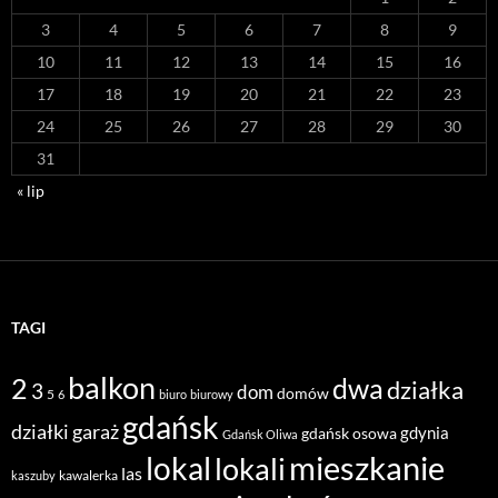
3
4
5
6
7
8
9
10
11
12
13
14
15
16
17
18
19
20
21
22
23
24
25
26
27
28
29
30
31
« lip
TAGI
balkon
2
dwa
działka
3
dom
domów
5
6
biuro
biurowy
gdańsk
działki
garaż
gdynia
gdańsk osowa
Gdańsk Oliwa
mieszkanie
lokal
lokali
las
kawalerka
kaszuby