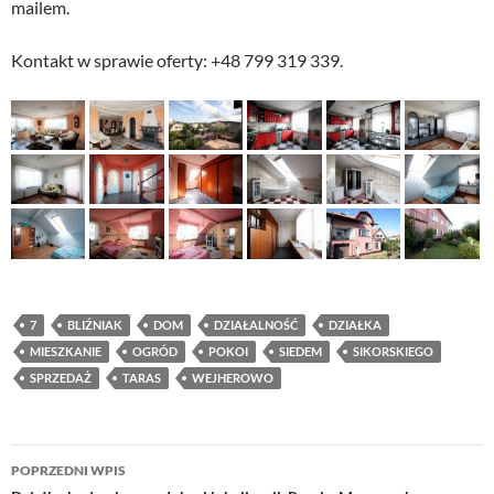
mailem.
Kontakt w sprawie oferty: +48 799 319 339.
7
BLIŹNIAK
DOM
DZIAŁALNOŚĆ
DZIAŁKA
MIESZKANIE
OGRÓD
POKOI
SIEDEM
SIKORSKIEGO
SPRZEDAŻ
TARAS
WEJHEROWO
Nawigacja
POPRZEDNI WPIS