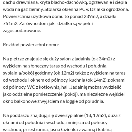
dachu drewniana, kryta blacho-dachówką, ogrzewanie i ciepła
woda na gaz ziemny. Stolarka okienna PCV. Działka ogrodzona.
Powierzchnia użytkowa domu to ponad 239m2, a działki
751m2. Zarówno dom jak i działka są w pełni
zagospodarowane.
Rozkład powierzchni domu:
Na piętrze znajduje się duży salon z jadalnią (ok 34m2) z
wyjściem na słoneczny taras od wschodu i południa,
sypialnia/pokój gościnny (ok 12m2) także z wyjściem na taras
od wschodu i oknem od północy, kuchnia (ok 14m2) z oknami
od północy, WC z kotłownią, hall. Jadalnię można wydzielić
jako oddzielne pomieszczenie (pokój), ma niezależne wejście i
okno balkonowe z wyjściem na loggie od południa.
Na poddaszu znajdują się dwie sypialnie (18, 12m2), duża z
oknami od południa i wschodu, mniejsza od północy i
wschodu, przestronna, jasna łazienka z wanną i kabiną