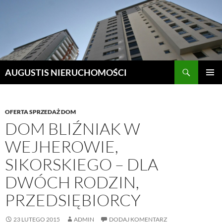
Szukaj
AUGUSTIS NIERUCHOMOŚCI
PRZEJDŹ
MENU
DO
GŁÓWN
TREŚCI
OFERTA SPRZEDAŻ DOM
DOM BLIŹNIAK W
WEJHEROWIE,
SIKORSKIEGO – DLA
DWÓCH RODZIN,
PRZEDSIĘBIORCY
23 LUTEGO 2015
ADMIN
DODAJ KOMENTARZ