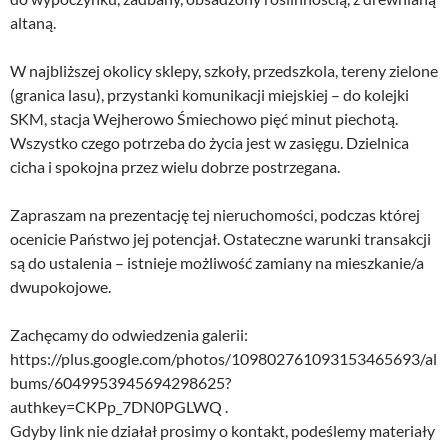
altaną.
W najbliższej okolicy sklepy, szkoły, przedszkola, tereny zielone
(granica lasu), przystanki komunikacji miejskiej – do kolejki
SKM, stacja Wejherowo Śmiechowo pięć minut piechotą.
Wszystko czego potrzeba do życia jest w zasięgu. Dzielnica
cicha i spokojna przez wielu dobrze postrzegana.
Zapraszam na prezentację tej nieruchomości, podczas której
ocenicie Państwo jej potencjał. Ostateczne warunki transakcji
są do ustalenia – istnieje możliwość zamiany na mieszkanie/a
dwupokojowe.
Zachęcamy do odwiedzenia galerii:
https://plus.google.com/photos/109802761093153465693/al
bums/6049953945694298625?
authkey=CKPp_7DN0PGLWQ .
Gdyby link nie działał prosimy o kontakt, podeślemy materiały