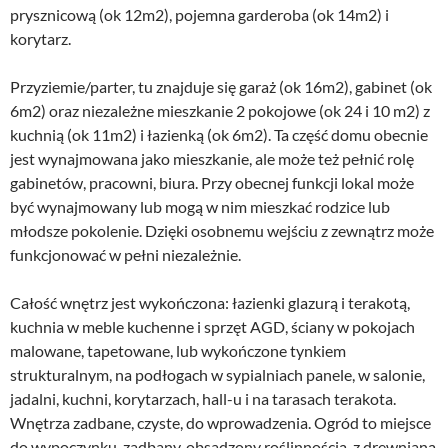
prysznicową (ok 12m2), pojemna garderoba (ok 14m2) i
korytarz.
Przyziemie/parter, tu znajduje się garaż (ok 16m2), gabinet (ok
6m2) oraz niezależne mieszkanie 2 pokojowe (ok 24 i 10 m2) z
kuchnią (ok 11m2) i łazienką (ok 6m2). Ta część domu obecnie
jest wynajmowana jako mieszkanie, ale może też pełnić rolę
gabinetów, pracowni, biura. Przy obecnej funkcji lokal może
być wynajmowany lub mogą w nim mieszkać rodzice lub
młodsze pokolenie. Dzięki osobnemu wejściu z zewnątrz może
funkcjonować w pełni niezależnie.
Całość wnętrz jest wykończona: łazienki glazurą i terakotą,
kuchnia w meble kuchenne i sprzęt AGD, ściany w pokojach
malowane, tapetowane, lub wykończone tynkiem
strukturalnym, na podłogach w sypialniach panele, w salonie,
jadalni, kuchni, korytarzach, hall-u i na tarasach terakota.
Wnętrza zadbane, czyste, do wprowadzenia. Ogród to miejsce
do wypoczynku, zadbany, obsadzony roślinnością, z drewnianą