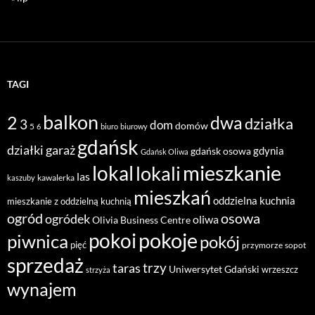
TAGI
balkon
2
dwa
działka
3
dom
domów
5
6
biuro
biurowy
gdańsk
działki
garaż
gdynia
gdańsk osowa
Gdańsk Oliwa
mieszkanie
lokal
lokali
las
kawalerka
kaszuby
mieszkań
oddzielna kuchnia
mieszkanie z oddzielną kuchnią
ogród
osowa
ogródek
oliwa
Olivia Business Centre
pokoje
pokoi
piwnica
pokój
pięć
przymorze
sopot
sprzedaż
taras
trzy
Uniwersytet Gdański
wrzeszcz
strzyża
wynajem