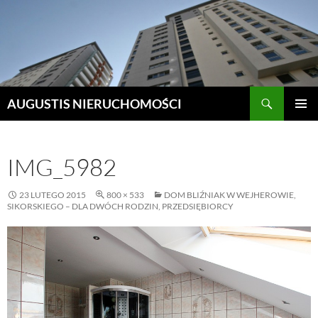
Szukaj
AUGUSTIS NIERUCHOMOŚCI
PRZEJDŹ
MENU
DO
GŁÓWN
TREŚCI
IMG_5982
23 LUTEGO 2015
800 × 533
DOM BLIŹNIAK W WEJHEROWIE,
SIKORSKIEGO – DLA DWÓCH RODZIN, PRZEDSIĘBIORCY