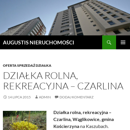
Szukaj
AUGUSTIS NIERUCHOMOŚCI
PRZEJDŹ
MENU
DO
GŁÓWN
TREŚCI
OFERTA SPRZEDAŻ DZIAŁKA
DZIAŁKA ROLNA,
REKREACYJNA – CZARLINA
14 LIPCA 2015
ADMIN
DODAJ KOMENTARZ
Działka rolna, rekreacyjna –
Czarlina, Wąglikowice, gmina
Kościerzyna
na Kaszubach.