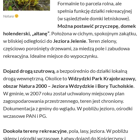
Formalnie to parcela rolna, ale
spełnia funkcję działki rekreacyjnej
Natura
(w sąsiedztwie domki letniskowe).
Można postawić przyczepę, domek
holenderski, „altanę”
. Położona w cichym, spokojnym zakątku,
w bliskiej odległości do
Jeziora Jelenie
. Teren zielony,
częściowo porośnięty drzewami, za miedzą pole i zabudowa
rekreacyjna. Idealne miejsce do wypoczynku.
Dojazd drogą szutrową
, a bezpośrednio do działki lokalną
drogą wewnętrzną. Okolice to
Wdzydzki Park Krajobrazowy,
obszar Natura 2000 – Jeziora Wdzydzkie i Bory Tucholskie
.
W gminie, w 2007 roku został uchwalony miejscowy plan
zagospodarowania przestrzennego, teren jest chroniony.
Dokumentacja z gminy do wglądu. W pobliżu jezioro, ośrodki
wczasowe PAN i PG.
Dookoła tereny rekreacyjne
, pola, lasy, jeziora. W pobliżu
sklepy i ośrodki wczasowe. Łatwy dojazd do Kościerzyny i