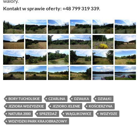
walory.
Kontakt w sprawie oferty: +48 799 319 339.
BORY TUCHOLSKIE
CZARLINA
DZIAŁKA
DZIAŁKI
JEZIORA WDZYDZKIE
JEZIORO JELENIE
KOŚCIERZYNA
NATURA 2000
SPRZEDAŻ
WĄGLIKOWICE
WDZYDZE
WDZYDZKI PARK KRAJOBRAZOWY