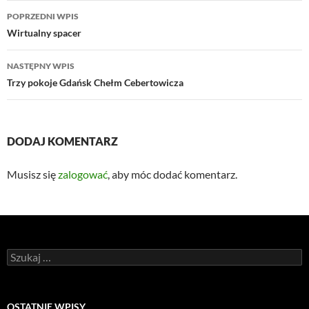
Nawigacja
POPRZEDNI WPIS
wpisu
Wirtualny spacer
NASTĘPNY WPIS
Trzy pokoje Gdańsk Chełm Cebertowicza
DODAJ KOMENTARZ
Musisz się
zalogować
, aby móc dodać komentarz.
Szukaj:
OSTATNIE WPISY