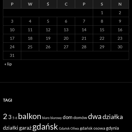
P
W
Ś
C
P
S
N
1
2
3
4
5
6
7
8
9
10
11
12
13
14
15
16
17
18
19
20
21
22
23
24
25
26
27
28
29
30
31
« lip
TAGI
balkon
2
dwa
działka
3
dom
domów
5
6
biuro
biurowy
gdańsk
działki
garaż
gdynia
gdańsk osowa
Gdańsk Oliwa