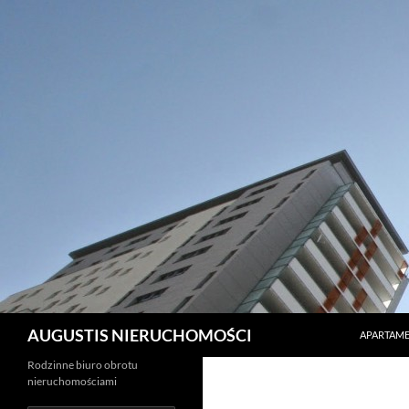
PRZEJDŹ 
Szukaj
AUGUSTIS NIERUCHOMOŚCI
APARTAME
Rodzinne biuro obrotu
nieruchomościami