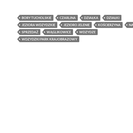
BORY TUCHOLSKIE
CZARLINA
DZIAŁKA
DZIAŁKI
JEZIORA WDZYDZKIE
JEZIORO JELENIE
KOŚCIERZYNA
NA
SPRZEDAŻ
WĄGLIKOWICE
WDZYDZE
WDZYDZKI PARK KRAJOBRAZOWY