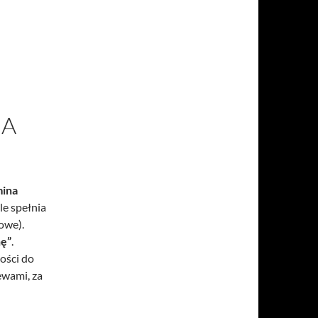
NA
mina
le spełnia
kowe).
nę”
.
ości do
ewami, za
rlina