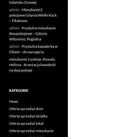
Gdańsku Osowej
admin
-
Mieszkanie 2
pokojowe Gdynia Wielki Kack
– Fikakowo
admin
-
Przytulne mieszkanie
dwupokojowe – Gdynia
Witomino, Pogodna
admin
-
Przytulna kawalerka w
Oliwie – do wynajęcia
mieszkanie 2 pokoje, Kowale,
Heliosa
-
Aranżacja kawalerki
na dwa pokoje
KATEGORIE
News
Oferta sprzedaż dom
Oferta sprzedaż działka
Oferta sprzedaż lokal
Oferta sprzedaż mieszkanie