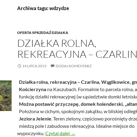
Archiwa tagu: wdzydze
OFERTA SPRZEDAŻ DZIAŁKA
DZIAŁKA ROLNA,
REKREACYJNA – CZARLI
14 LIPCA 2015
DODAJ KOMENTARZ
Działka rolna, rekreacyjna – Czarlina, Wąglikowice, g
Kościerzyna
na Kaszubach. Formalnie to parcela rolna, a
funkcję działki rekreacyjnej (w sąsiedztwie domki letnis
Można postawić przyczepę, domek holenderski, „alta
Położona w cichym, spokojnym zakątku, w bliskiej odległ
Jeziora Jelenie
. Teren zielony, częściowo porośnięty drz
miedzą pole i zabudowa rekreacyjna. Idealne miejsce do
Działka rolna, rekreacyjna – Cza
wypoczynku.
Czytaj dalej
→