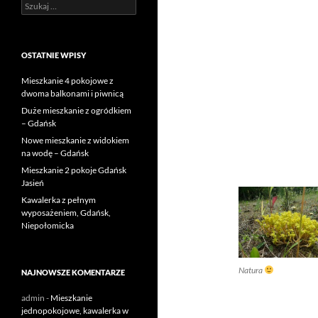
Szukaj:
OSTATNIE WPISY
Mieszkanie 4 pokojowe z
dwoma balkonami i piwnicą
Duże mieszkanie z ogródkiem
– Gdańsk
Nowe mieszkanie z widokiem
na wodę – Gdańsk
Mieszkanie 2 pokoje Gdańsk
Jasień
Kawalerka z pełnym
wyposażeniem, Gdańsk,
Niepołomicka
Natura
NAJNOWSZE KOMENTARZE
admin
-
Mieszkanie
jednopokojowe, kawalerka w