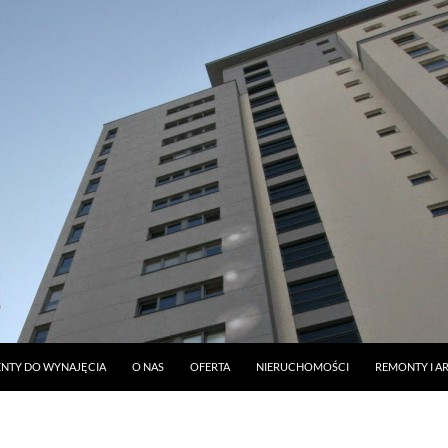
DO TREŚCI
NTY DO WYNAJĘCIA
O NAS
OFERTA
NIERUCHOMOŚCI
REMONTY I A