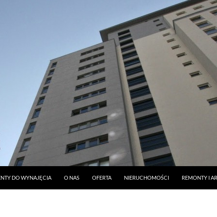
DO TREŚCI
NTY DO WYNAJĘCIA
O NAS
OFERTA
NIERUCHOMOŚCI
REMONTY I A