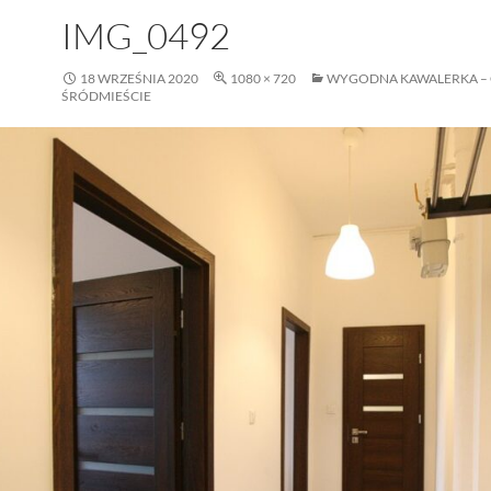
IMG_0492
18 WRZEŚNIA 2020
1080 × 720
WYGODNA KAWALERKA –
ŚRÓDMIEŚCIE