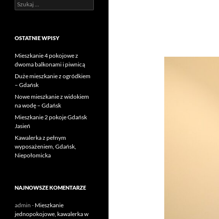
Szukaj:
OSTATNIE WPISY
Mieszkanie 4 pokojowe z
dwoma balkonami i piwnicą
Duże mieszkanie z ogródkiem
– Gdańsk
Nowe mieszkanie z widokiem
na wodę – Gdańsk
Mieszkanie 2 pokoje Gdańsk
Jasień
Kawalerka z pełnym
wyposażeniem, Gdańsk,
Niepołomicka
NAJNOWSZE KOMENTARZE
admin
-
Mieszkanie
jednopokojowe, kawalerka w