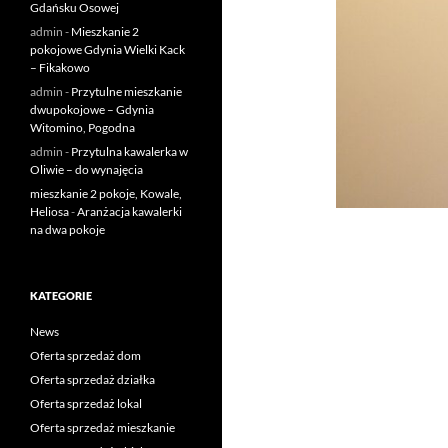
Gdańsku Osowej
admin
-
Mieszkanie 2
pokojowe Gdynia Wielki Kack
– Fikakowo
admin
-
Przytulne mieszkanie
dwupokojowe – Gdynia
Witomino, Pogodna
admin
-
Przytulna kawalerka w
Oliwie – do wynajęcia
mieszkanie 2 pokoje, Kowale,
Heliosa
-
Aranżacja kawalerki
na dwa pokoje
KATEGORIE
News
Oferta sprzedaż dom
Oferta sprzedaż działka
Oferta sprzedaż lokal
Oferta sprzedaż mieszkanie