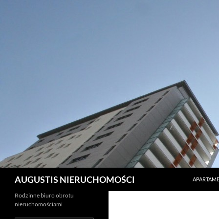
PRZEJDŹ 
Szukaj
AUGUSTIS NIERUCHOMOŚCI
APARTAME
Rodzinne biuro obrotu
nieruchomościami