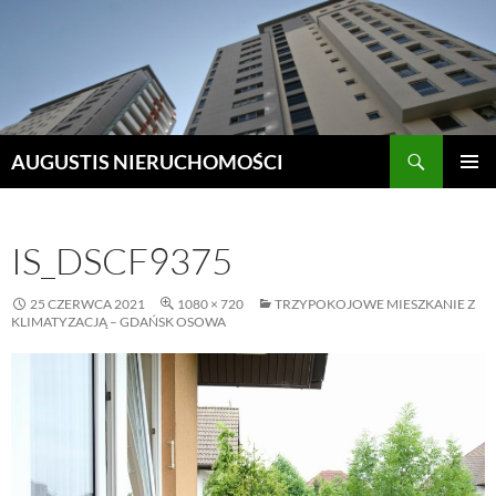
Szukaj
AUGUSTIS NIERUCHOMOŚCI
PRZEJDŹ
MENU
DO
GŁÓWN
TREŚCI
IS_DSCF9375
25 CZERWCA 2021
1080 × 720
TRZYPOKOJOWE MIESZKANIE Z
KLIMATYZACJĄ – GDAŃSK OSOWA