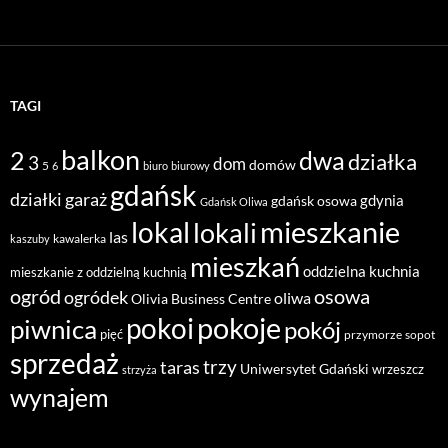
TAGI
balkon
2
dwa
działka
3
dom
domów
5
6
biuro
biurowy
gdańsk
działki
garaż
gdynia
gdańsk osowa
Gdańsk Oliwa
mieszkanie
lokal
lokali
las
kawalerka
kaszuby
mieszkań
oddzielna kuchnia
mieszkanie z oddzielną kuchnią
ogród
osowa
ogródek
oliwa
Olivia Business Centre
pokoje
pokoi
piwnica
pokój
pięć
przymorze
sopot
sprzedaż
taras
trzy
Uniwersytet Gdański
wrzeszcz
strzyża
wynajem