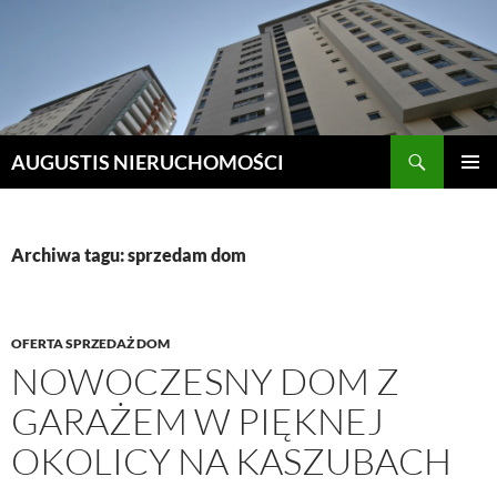
Szukaj
AUGUSTIS NIERUCHOMOŚCI
PRZEJDŹ
MENU
DO
GŁÓWN
TREŚCI
Archiwa tagu: sprzedam dom
OFERTA SPRZEDAŻ DOM
NOWOCZESNY DOM Z
GARAŻEM W PIĘKNEJ
OKOLICY NA KASZUBACH