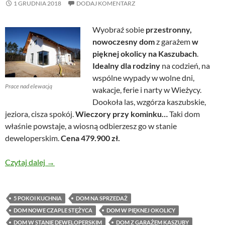
1 GRUDNIA 2018
DODAJ KOMENTARZ
Wyobraź sobie
przestronny,
nowoczesny dom
z garażem
w
pięknej okolicy na Kaszubach
.
Idealny dla rodziny
na codzień, na
wspólne wypady w wolne dni,
Prace nad elewacją
wakacje, ferie i narty w Wieżycy.
Dookoła las, wzgórza kaszubskie,
jeziora, cisza spokój.
Wieczory przy kominku…
Taki dom
właśnie powstaje, a wiosną odbierzesz go w stanie
deweloperskim.
Cena 479.900 zł.
Nowoczesny dom z garażem w pięknej okolicy na K
Czytaj dalej
→
5 POKOI KUCHNIA
DOM NA SPRZEDAŻ
DOM NOWE CZAPLE STĘŻYCA
DOM W PIĘKNEJ OKOLICY
DOM W STANIE DEWELOPERSKIM
DOM Z GARAŻEM KASZUBY