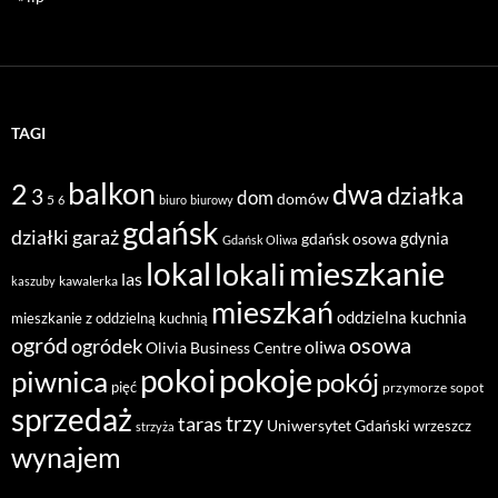
TAGI
balkon
2
dwa
działka
3
dom
domów
5
6
biuro
biurowy
gdańsk
działki
garaż
gdynia
gdańsk osowa
Gdańsk Oliwa
mieszkanie
lokal
lokali
las
kawalerka
kaszuby
mieszkań
oddzielna kuchnia
mieszkanie z oddzielną kuchnią
ogród
osowa
ogródek
oliwa
Olivia Business Centre
pokoje
pokoi
piwnica
pokój
pięć
przymorze
sopot
sprzedaż
taras
trzy
Uniwersytet Gdański
wrzeszcz
strzyża
wynajem