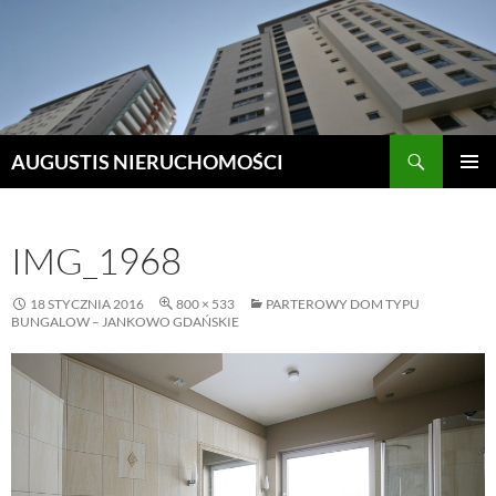
Szukaj
AUGUSTIS NIERUCHOMOŚCI
PRZEJDŹ
MENU
DO
GŁÓWN
TREŚCI
IMG_1968
18 STYCZNIA 2016
800 × 533
PARTEROWY DOM TYPU
BUNGALOW – JANKOWO GDAŃSKIE