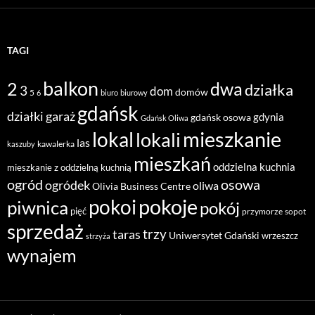
TAGI
balkon
2
dwa
działka
3
dom
domów
5
6
biuro
biurowy
gdańsk
działki
garaż
gdynia
gdańsk osowa
Gdańsk Oliwa
mieszkanie
lokal
lokali
las
kawalerka
kaszuby
mieszkań
oddzielna kuchnia
mieszkanie z oddzielną kuchnią
ogród
osowa
ogródek
oliwa
Olivia Business Centre
pokoje
pokoi
piwnica
pokój
pięć
przymorze
sopot
sprzedaż
taras
trzy
Uniwersytet Gdański
wrzeszcz
strzyża
wynajem