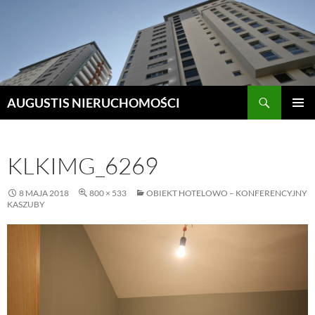
Szukaj
AUGUSTIS NIERUCHOMOŚCI
PRZEJDŹ
MENU
DO
GŁÓWN
TREŚCI
KLKIMG_6269
8 MAJA 2018
800 × 533
OBIEKT HOTELOWO – KONFERENCYJNY
KASZUBY