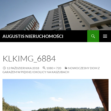
Szukaj
AUGUSTIS NIERUCHOMOŚCI
PRZEJDŹ
MENU
DO
GŁÓWN
TREŚCI
KLKIMG_6884
12 PAŹDZIERNIKA 2018
1080 × 720
NOWOCZESNY DOM Z
GARAŻEM W PIĘKNEJ OKOLICY NA KASZUBACH