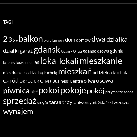
TAGI
balkon
2
dwa
działka
3
dom
domów
5
6
biuro
biurowy
gdańsk
działki
garaż
gdynia
gdańsk osowa
Gdańsk Oliwa
mieszkanie
lokal
lokali
las
kawalerka
kaszuby
mieszkań
oddzielna kuchnia
mieszkanie z oddzielną kuchnią
ogród
osowa
ogródek
oliwa
Olivia Business Centre
pokoje
pokoi
piwnica
pokój
pięć
przymorze
sopot
sprzedaż
taras
trzy
Uniwersytet Gdański
wrzeszcz
strzyża
wynajem