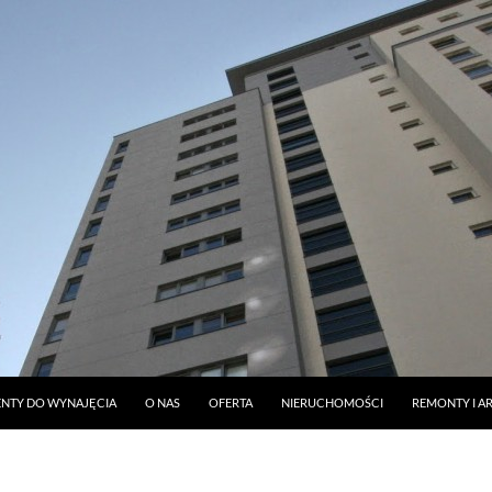
DO TREŚCI
NTY DO WYNAJĘCIA
O NAS
OFERTA
NIERUCHOMOŚCI
REMONTY I A