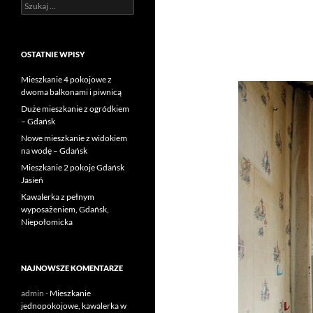
Szukaj:
OSTATNIE WPISY
Mieszkanie 4 pokojowe z
dwoma balkonami i piwnicą
Duże mieszkanie z ogródkiem
– Gdańsk
Nowe mieszkanie z widokiem
na wodę – Gdańsk
Mieszkanie 2 pokoje Gdańsk
Jasień
Kawalerka z pełnym
wyposażeniem, Gdańsk,
Niepołomicka
NAJNOWSZE KOMENTARZE
admin
-
Mieszkanie
jednopokojowe, kawalerka w