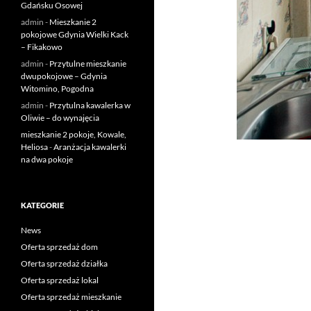
Gdańsku Osowej
admin
-
Mieszkanie 2
pokojowe Gdynia Wielki Kack
– Fikakowo
admin
-
Przytulne mieszkanie
dwupokojowe – Gdynia
Witomino, Pogodna
admin
-
Przytulna kawalerka w
Oliwie – do wynajęcia
mieszkanie 2 pokoje, Kowale,
Heliosa
-
Aranżacja kawalerki
na dwa pokoje
KATEGORIE
News
Oferta sprzedaż dom
Oferta sprzedaż działka
Oferta sprzedaż lokal
Oferta sprzedaż mieszkanie