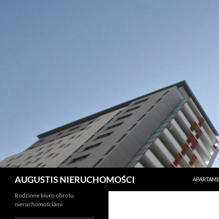
PRZEJDŹ 
Szukaj
AUGUSTIS NIERUCHOMOŚCI
APARTAME
Rodzinne biuro obrotu
nieruchomościami