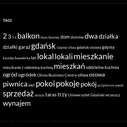
TAGI
balkon
2
dwa
działka
3
dom
domów
5
6
biuro
biurowy
gdańsk
działki
garaż
gdynia
gdańsk osowa
Gdańsk Oliwa
mieszkanie
lokal
lokali
las
kawalerka
kaszuby
mieszkań
oddzielna kuchnia
mieszkanie z oddzielną kuchnią
ogród
osowa
ogródek
oliwa
Olivia Business Centre
pokoje
pokoi
piwnica
pokój
pięć
przymorze
sopot
sprzedaż
taras
trzy
Uniwersytet Gdański
wrzeszcz
strzyża
wynajem