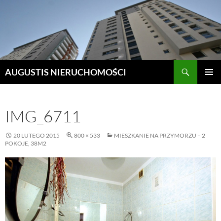
Szukaj
AUGUSTIS NIERUCHOMOŚCI
PRZEJDŹ
MENU
DO
GŁÓWN
TREŚCI
IMG_6711
20 LUTEGO 2015
800 × 533
MIESZKANIE NA PRZYMORZU – 2
POKOJE, 38M2