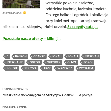
wszystkie pokoje niezależne,
oddzielna kuchnia, łazienka i toaleta.
balkon i ogródek
Do tego balkon i ogródek. Lokalizacja
przy kolei metropolitarnej, tramwaju,
blisko do lasu, sklepów, szkół i uczelni.
Szczegóły tutaj….
Pozostałe nasze oferty – kliknij…
3
BALKON
GDAŃSK
LOKAL
LOKALI
MIESZKAŃ
MIESZKANIE
OGRÓD
OGRÓDEK
OLIWA
POKOI
POKOJE
STRZYŻA
TRZY
WRZESZCZ
WYNAJEM
Nawigacja
POPRZEDNI WPIS
wpisu
Mieszkanie do wynajęcia na Strzyży w Gdańsku – 3 pokoje
NASTĘPNY WPIS