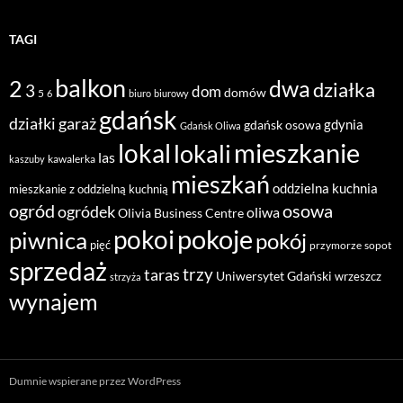
TAGI
balkon
2
dwa
działka
3
dom
domów
5
6
biuro
biurowy
gdańsk
działki
garaż
gdynia
gdańsk osowa
Gdańsk Oliwa
mieszkanie
lokal
lokali
las
kawalerka
kaszuby
mieszkań
oddzielna kuchnia
mieszkanie z oddzielną kuchnią
ogród
osowa
ogródek
oliwa
Olivia Business Centre
pokoje
pokoi
piwnica
pokój
pięć
przymorze
sopot
sprzedaż
taras
trzy
Uniwersytet Gdański
wrzeszcz
strzyża
wynajem
Dumnie wspierane przez WordPress