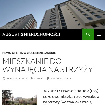
Szukaj
AUGUSTIS NIERUCHOMOŚCI
PRZEJDŹ
MENU
DO
GŁÓWN
TREŚCI
NEWS
,
OFERTA WYNAJEM MIESZKANIE
MIESZKANIE DO
WYNAJĘCIA NA STRZYŻY
26 MARCA 2015
ADMIN
2 KOMENTARZE
JUŻ JEST!
Nowa oferta. To 3 (trzy)
pokojowe mieszkanie do wynajęcia
na Strzyży. Świetna lokalizacja,