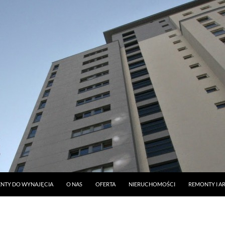
DO TREŚCI
NTY DO WYNAJĘCIA
O NAS
OFERTA
NIERUCHOMOŚCI
REMONTY I A