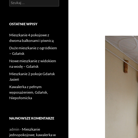
Szukaj:
OSTATNIE WPISY
Mieszkanie 4 pokojowe z
dwoma balkonami i piwnicą
Duże mieszkanie z ogródkiem
– Gdańsk
Nowe mieszkanie z widokiem
na wodę – Gdańsk
Mieszkanie 2 pokoje Gdańsk
Jasień
Kawalerka z pełnym
wyposażeniem, Gdańsk,
Niepołomicka
NAJNOWSZE KOMENTARZE
admin
-
Mieszkanie
jednopokojowe, kawalerka w