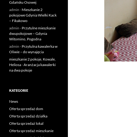
Gdańsku Osowej
admin
-
Mieszkanie 2
pokojowe Gdynia Wielki Kack
– Fikakowo
admin
-
Przytulne mieszkanie
dwupokojowe – Gdynia
Witomino, Pogodna
admin
-
Przytulna kawalerka w
Oliwie – do wynajęcia
mieszkanie 2 pokoje, Kowale,
Heliosa
-
Aranżacja kawalerki
na dwa pokoje
KATEGORIE
News
Oferta sprzedaż dom
Oferta sprzedaż działka
Oferta sprzedaż lokal
Oferta sprzedaż mieszkanie