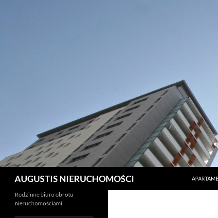
PRZEJDŹ 
Szukaj
AUGUSTIS NIERUCHOMOŚCI
APARTAME
Rodzinne biuro obrotu
nieruchomościami