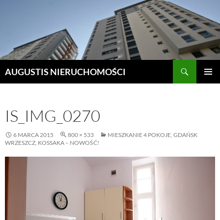
Szukaj
AUGUSTIS NIERUCHOMOŚCI
PRZEJDŹ
MENU
DO
GŁÓWN
TREŚCI
IS_IMG_0270
6 MARCA 2015
800 × 533
MIESZKANIE 4 POKOJE, GDAŃSK
WRZESZCZ, KOSSAKA – NOWOŚĆ!