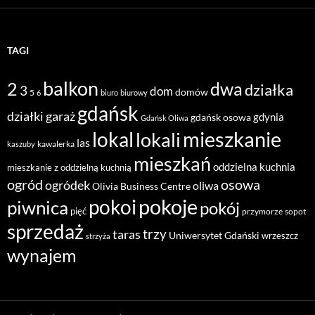
TAGI
balkon
2
dwa
działka
3
dom
domów
5
6
biuro
biurowy
gdańsk
działki
garaż
gdynia
gdańsk osowa
Gdańsk Oliwa
mieszkanie
lokal
lokali
las
kawalerka
kaszuby
mieszkań
oddzielna kuchnia
mieszkanie z oddzielną kuchnią
ogród
osowa
ogródek
oliwa
Olivia Business Centre
pokoje
pokoi
piwnica
pokój
pięć
przymorze
sopot
sprzedaż
taras
trzy
Uniwersytet Gdański
wrzeszcz
strzyża
wynajem