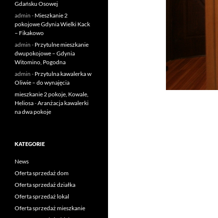
Gdańsku Osowej
admin
-
Mieszkanie 2
pokojowe Gdynia Wielki Kack
– Fikakowo
admin
-
Przytulne mieszkanie
dwupokojowe – Gdynia
Witomino, Pogodna
admin
-
Przytulna kawalerka w
Oliwie – do wynajęcia
mieszkanie 2 pokoje, Kowale,
Heliosa
-
Aranżacja kawalerki
na dwa pokoje
KATEGORIE
News
Oferta sprzedaż dom
Oferta sprzedaż działka
Oferta sprzedaż lokal
Oferta sprzedaż mieszkanie