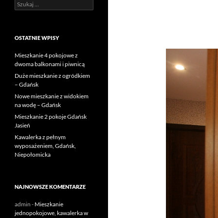
Szukaj:
OSTATNIE WPISY
Mieszkanie 4 pokojowe z
dwoma balkonami i piwnicą
Duże mieszkanie z ogródkiem
– Gdańsk
Nowe mieszkanie z widokiem
na wodę – Gdańsk
Mieszkanie 2 pokoje Gdańsk
Jasień
Kawalerka z pełnym
wyposażeniem, Gdańsk,
Niepołomicka
NAJNOWSZE KOMENTARZE
admin
-
Mieszkanie
jednopokojowe, kawalerka w