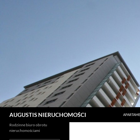
PRZEJDŹ 
Szukaj
AUGUSTIS NIERUCHOMOŚCI
APARTAME
Rodzinne biuro obrotu
nieruchomościami