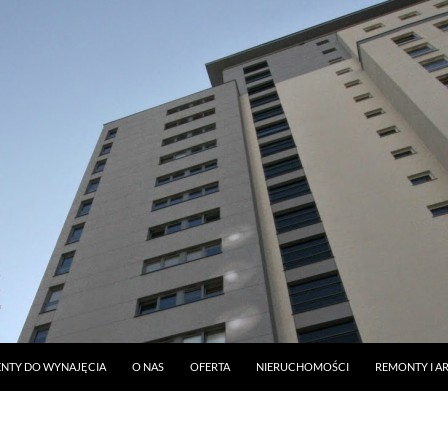
DO TREŚCI
NTY DO WYNAJĘCIA
O NAS
OFERTA
NIERUCHOMOŚCI
REMONTY I A