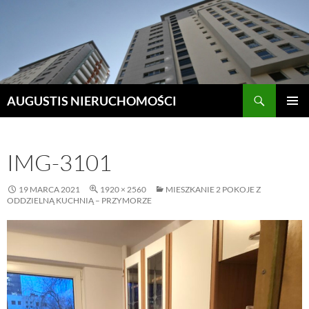
Szukaj
AUGUSTIS NIERUCHOMOŚCI
PRZEJDŹ
MENU
DO
GŁÓWN
TREŚCI
IMG-3101
19 MARCA 2021
1920 × 2560
MIESZKANIE 2 POKOJE Z
ODDZIELNĄ KUCHNIĄ – PRZYMORZE