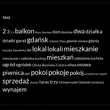
TAGI
balkon
2
dwa
działka
3
dom
domów
5
6
biuro
biurowy
gdańsk
działki
garaż
gdynia
gdańsk osowa
Gdańsk Oliwa
mieszkanie
lokal
lokali
las
kawalerka
kaszuby
mieszkań
oddzielna kuchnia
mieszkanie z oddzielną kuchnią
ogród
osowa
ogródek
oliwa
Olivia Business Centre
pokoje
pokoi
piwnica
pokój
pięć
przymorze
sopot
sprzedaż
taras
trzy
Uniwersytet Gdański
wrzeszcz
strzyża
wynajem