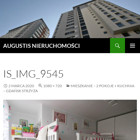
Szukaj
AUGUSTIS NIERUCHOMOŚCI
PRZEJDŹ
MENU
DO
GŁÓWN
TREŚCI
IS_IMG_9545
2 MARCA 2020
1080 × 720
MIESZKANIE – 2 POKOJE + KUCHNIA
– GDAŃSK STRZYŻA