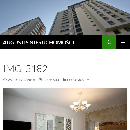
Szukaj
AUGUSTIS NIERUCHOMOŚCI
PRZEJDŹ
MENU
DO
GŁÓWN
TREŚCI
IMG_5182
25 LUTEGO 2015
800 × 533
FOTOGRAFIA