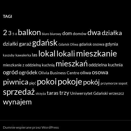
TAGI
balkon
2
dwa
działka
3
dom
domów
5
6
biuro
biurowy
gdańsk
działki
garaż
gdynia
gdańsk osowa
Gdańsk Oliwa
mieszkanie
lokal
lokali
las
kawalerka
kaszuby
mieszkań
oddzielna kuchnia
mieszkanie z oddzielną kuchnią
ogród
osowa
ogródek
oliwa
Olivia Business Centre
pokoje
pokoi
piwnica
pokój
pięć
przymorze
sopot
sprzedaż
taras
trzy
Uniwersytet Gdański
wrzeszcz
strzyża
wynajem
Dumnie wspierane przez WordPress