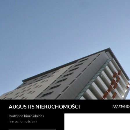
PRZEJDŹ D
Szukaj
AUGUSTIS NIERUCHOMOŚCI
APARTAMEN
Rodzinne biuro obrotu
nieruchomościami