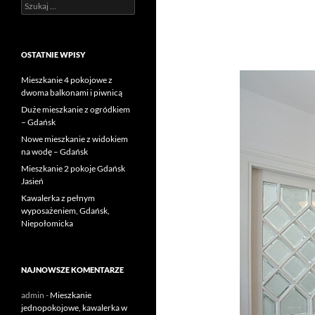
Szukaj:
OSTATNIE WPISY
Mieszkanie 4 pokojowe z
dwoma balkonami i piwnicą
Duże mieszkanie z ogródkiem
– Gdańsk
Nowe mieszkanie z widokiem
na wodę – Gdańsk
Mieszkanie 2 pokoje Gdańsk
Jasień
Kawalerka z pełnym
wyposażeniem, Gdańsk,
Niepołomicka
NAJNOWSZE KOMENTARZE
admin
-
Mieszkanie
jednopokojowe, kawalerka w