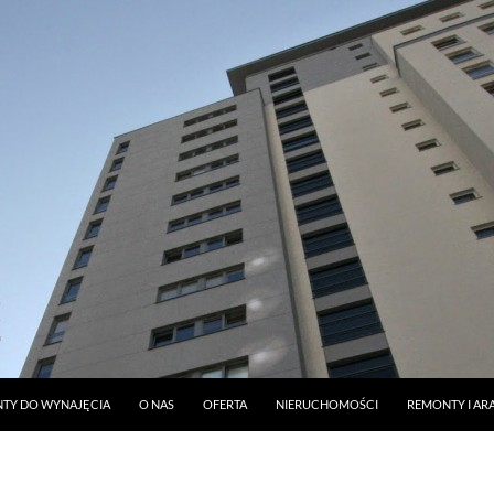
O TREŚCI
TY DO WYNAJĘCIA
O NAS
OFERTA
NIERUCHOMOŚCI
REMONTY I AR