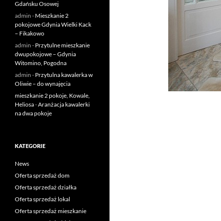
Gdańsku Osowej
admin
-
Mieszkanie 2
pokojowe Gdynia Wielki Kack
– Fikakowo
admin
-
Przytulne mieszkanie
dwupokojowe – Gdynia
Witomino, Pogodna
admin
-
Przytulna kawalerka w
Oliwie – do wynajęcia
mieszkanie 2 pokoje, Kowale,
Heliosa
-
Aranżacja kawalerki
na dwa pokoje
KATEGORIE
News
Oferta sprzedaż dom
Oferta sprzedaż działka
Oferta sprzedaż lokal
Oferta sprzedaż mieszkanie