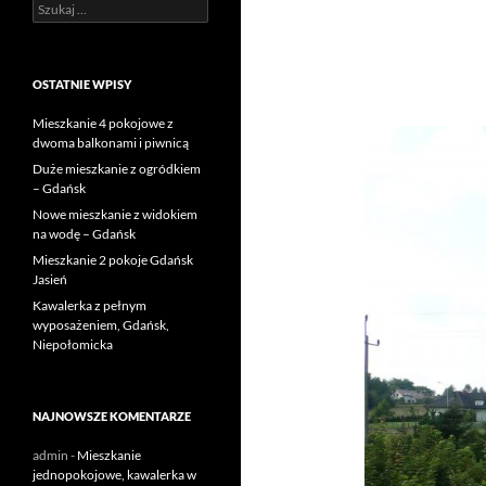
Szukaj:
OSTATNIE WPISY
Mieszkanie 4 pokojowe z
dwoma balkonami i piwnicą
Duże mieszkanie z ogródkiem
– Gdańsk
Nowe mieszkanie z widokiem
na wodę – Gdańsk
Mieszkanie 2 pokoje Gdańsk
Jasień
Kawalerka z pełnym
wyposażeniem, Gdańsk,
Niepołomicka
NAJNOWSZE KOMENTARZE
admin
-
Mieszkanie
jednopokojowe, kawalerka w