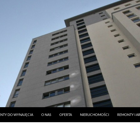
DO TREŚCI
NTY DO WYNAJĘCIA
O NAS
OFERTA
NIERUCHOMOŚCI
REMONTY I A