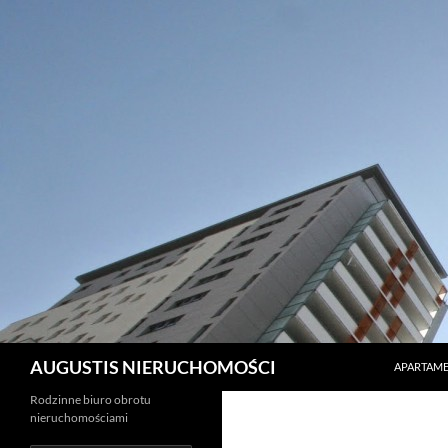
PRZEJDŹ 
Szukaj
AUGUSTIS NIERUCHOMOŚCI
APARTAME
Rodzinne biuro obrotu
nieruchomościami