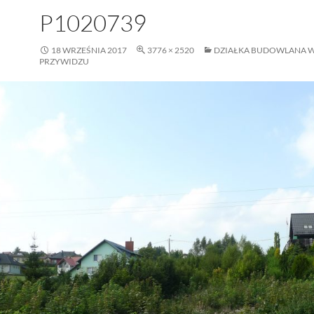
P1020739
18 WRZEŚNIA 2017
3776 × 2520
DZIAŁKA BUDOWLANA 
PRZYWIDZU