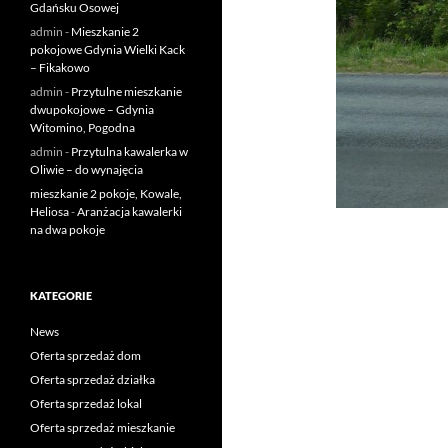
Gdańsku Osowej
admin
-
Mieszkanie 2
pokojowe Gdynia Wielki Kack
– Fikakowo
admin
-
Przytulne mieszkanie
dwupokojowe – Gdynia
Witomino, Pogodna
admin
-
Przytulna kawalerka w
Oliwie – do wynajęcia
mieszkanie 2 pokoje, Kowale,
Heliosa
-
Aranżacja kawalerki
na dwa pokoje
KATEGORIE
News
Oferta sprzedaż dom
Oferta sprzedaż działka
Oferta sprzedaż lokal
Oferta sprzedaż mieszkanie