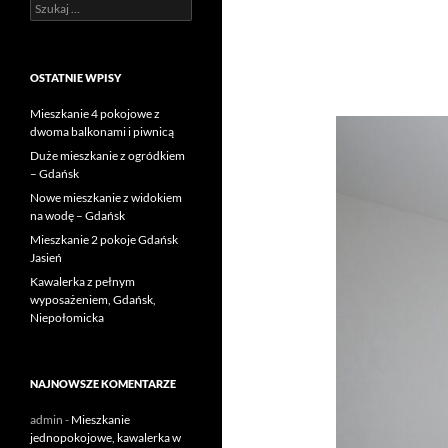
Szukaj:
OSTATNIE WPISY
Mieszkanie 4 pokojowe z
dwoma balkonami i piwnicą
Duże mieszkanie z ogródkiem
– Gdańsk
Nowe mieszkanie z widokiem
na wodę – Gdańsk
Mieszkanie 2 pokoje Gdańsk
Jasień
Kawalerka z pełnym
wyposażeniem, Gdańsk,
Niepołomicka
NAJNOWSZE KOMENTARZE
admin
-
Mieszkanie
jednopokojowe, kawalerka w