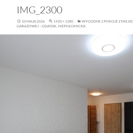
IMG_2300
10 MAJA 2026
1920 × 1280
WYGODNE 2 POKOJE Z MIEJSC
GARAŻOWEJ – GDAŃSK, NIEPOŁOMICKA