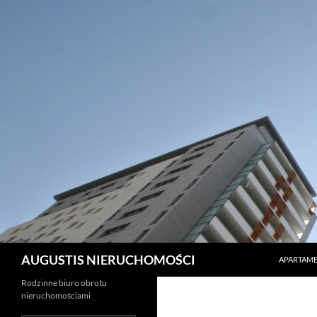
PRZEJDŹ 
Szukaj
AUGUSTIS NIERUCHOMOŚCI
APARTAME
Rodzinne biuro obrotu
nieruchomościami