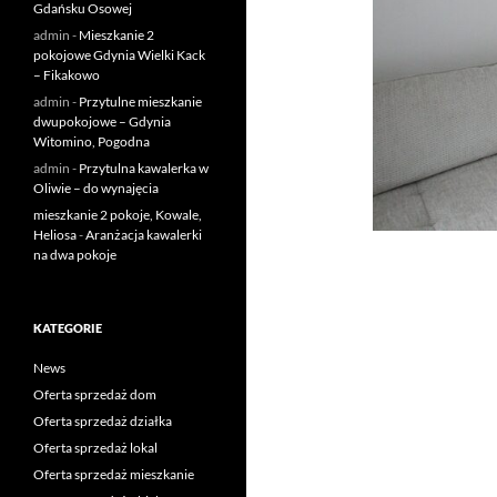
Gdańsku Osowej
admin
-
Mieszkanie 2
pokojowe Gdynia Wielki Kack
– Fikakowo
admin
-
Przytulne mieszkanie
dwupokojowe – Gdynia
Witomino, Pogodna
admin
-
Przytulna kawalerka w
Oliwie – do wynajęcia
mieszkanie 2 pokoje, Kowale,
Heliosa
-
Aranżacja kawalerki
na dwa pokoje
KATEGORIE
News
Oferta sprzedaż dom
Oferta sprzedaż działka
Oferta sprzedaż lokal
Oferta sprzedaż mieszkanie