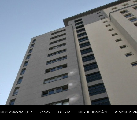
DO TREŚCI
NTY DO WYNAJĘCIA
O NAS
OFERTA
NIERUCHOMOŚCI
REMONTY I A