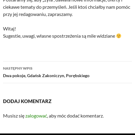
ciekawe tematy do przemyśleń. Jeśli ktoś chciałby nam pomóc
przy jej redagowaniu, zapraszamy.
Witaj!
Sugestie, uwagi, własne spostrzeżenia są mile widziane
Nawigacja
NASTĘPNY WPIS
wpisu
Dwa pokoje, Gdańsk Zakoniczyn, Porębskiego
DODAJ KOMENTARZ
Musisz się
zalogować
, aby móc dodać komentarz.