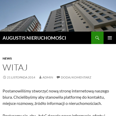
Szukaj
AUGUSTIS NIERUCHOMOŚCI
PRZEJDŹ
MENU
DO
GŁÓWN
TREŚCI
NEWS
WITAJ
21 LISTOPADA 2014
ADMIN
DODAJ KOMENTARZ
Postanowiliśmy stworzyć nową stronę internetową naszego
biura. Chcielibyśmy aby stanowiła platformę do kontaktu,
miejsce rozmowy, źródło informacji o nieruchomościach.
Postaramy się, aby „żyła”, dawała nowe informacje, oferty i