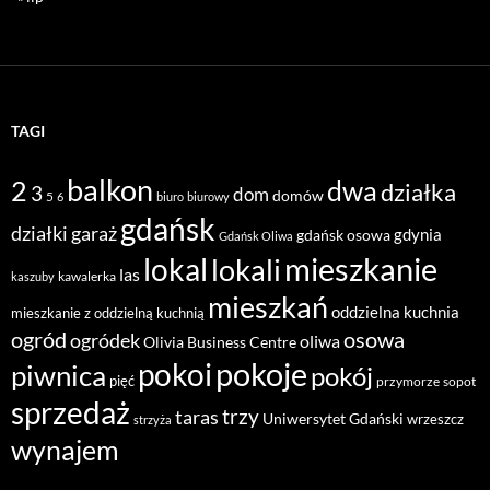
TAGI
balkon
2
dwa
działka
3
dom
domów
5
6
biuro
biurowy
gdańsk
działki
garaż
gdynia
gdańsk osowa
Gdańsk Oliwa
mieszkanie
lokal
lokali
las
kawalerka
kaszuby
mieszkań
oddzielna kuchnia
mieszkanie z oddzielną kuchnią
ogród
osowa
ogródek
oliwa
Olivia Business Centre
pokoje
pokoi
piwnica
pokój
pięć
przymorze
sopot
sprzedaż
taras
trzy
Uniwersytet Gdański
wrzeszcz
strzyża
wynajem