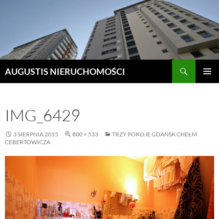
Szukaj
AUGUSTIS NIERUCHOMOŚCI
PRZEJDŹ
MENU
DO
GŁÓWN
TREŚCI
IMG_6429
3 SIERPNIA 2015
800 × 533
TRZY POKOJE GDAŃSK CHEŁM
CEBERTOWICZA