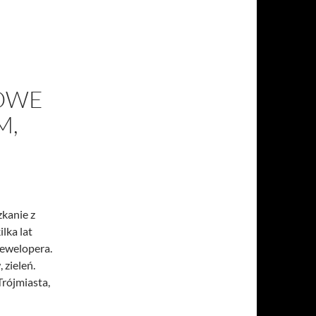
OWE
M,
kanie z
lka lat
dewelopera.
 zieleń.
rójmiasta,
szkanie z balkonem, Gdynia