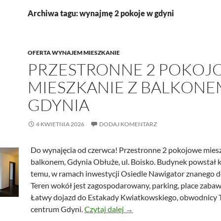
Archiwa tagu: wynajmę 2 pokoje w gdyni
OFERTA WYNAJEM MIESZKANIE
PRZESTRONNE 2 POKOJ
MIESZKANIE Z BALKONE
GDYNIA
4 KWIETNIA 2026
DODAJ KOMENTARZ
Do wynajęcia od czerwca! Przestronne 2 pokojowe miesz
balkonem, Gdynia Obłuże, ul. Boisko. Budynek powstał ki
temu, w ramach inwestycji Osiedle Nawigator znanego 
Teren wokół jest zagospodarowany, parking, place zabaw,
Łatwy dojazd do Estakady Kwiatkowskiego, obwodnicy T
Przestronne 2 pokojowe mie
centrum Gdyni.
Czytaj dalej
→