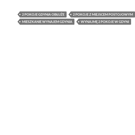
2 POKOJE GDYNIA OBŁUŻE
2 POKOJE Z MIEJSCEM POSTOJOWYM
MIESZKANIE WYNAJEM GDYNIA
WYNAJMĘ 2 POKOJE W GDYNI