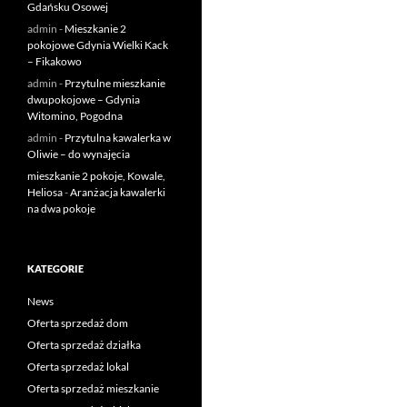
Gdańsku Osowej
admin
-
Mieszkanie 2
pokojowe Gdynia Wielki Kack
– Fikakowo
admin
-
Przytulne mieszkanie
dwupokojowe – Gdynia
Witomino, Pogodna
admin
-
Przytulna kawalerka w
Oliwie – do wynajęcia
mieszkanie 2 pokoje, Kowale,
Heliosa
-
Aranżacja kawalerki
na dwa pokoje
KATEGORIE
News
Oferta sprzedaż dom
Oferta sprzedaż działka
Oferta sprzedaż lokal
Oferta sprzedaż mieszkanie