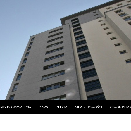
DO TREŚCI
NTY DO WYNAJĘCIA
O NAS
OFERTA
NIERUCHOMOŚCI
REMONTY I A