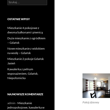
Szukaj:
OSTATNIE WPISY
Mieszkanie 4 pokojowe z
dwoma balkonami i piwnicą
Duże mieszkanie z ogródkiem
– Gdańsk
Nowe mieszkanie z widokiem
na wodę – Gdańsk
Mieszkanie 2 pokoje Gdańsk
Jasień
Kawalerka z pełnym
wyposażeniem, Gdańsk,
Niepołomicka
NAJNOWSZE KOMENTARZE
Pokój dzienny
admin
-
Mieszkanie
jednopokojowe, kawalerka w