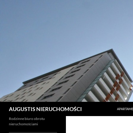
PRZEJDŹ 
Szukaj
AUGUSTIS NIERUCHOMOŚCI
APARTAME
Rodzinne biuro obrotu
nieruchomościami