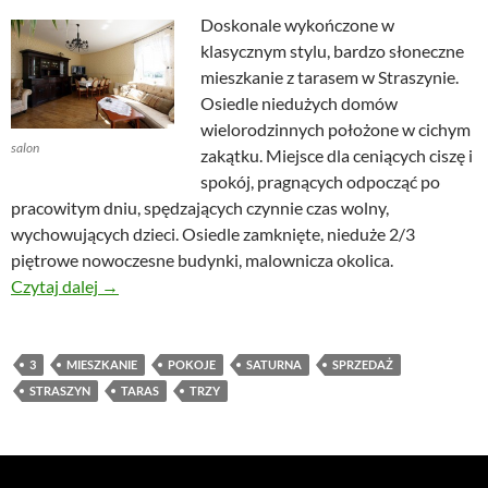
Doskonale wykończone w
klasycznym stylu, bardzo słoneczne
mieszkanie z tarasem w Straszynie.
Osiedle niedużych domów
wielorodzinnych położone w cichym
salon
zakątku. Miejsce dla ceniących ciszę i
spokój, pragnących odpocząć po
pracowitym dniu, spędzających czynnie czas wolny,
wychowujących dzieci. Osiedle zamknięte, nieduże 2/3
piętrowe nowoczesne budynki, malownicza okolica.
Mieszkanie z tarasem, Straszyn, Saturna
Czytaj dalej
→
3
MIESZKANIE
POKOJE
SATURNA
SPRZEDAŻ
STRASZYN
TARAS
TRZY