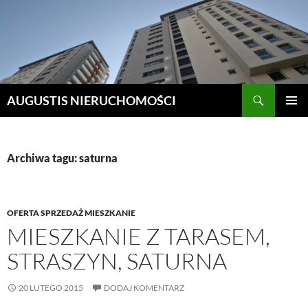
Szukaj
AUGUSTIS NIERUCHOMOŚCI
PRZEJDŹ
MENU
DO
GŁÓWN
TREŚCI
Archiwa tagu: saturna
OFERTA SPRZEDAŻ MIESZKANIE
MIESZKANIE Z TARASEM,
STRASZYN, SATURNA
20 LUTEGO 2015
DODAJ KOMENTARZ