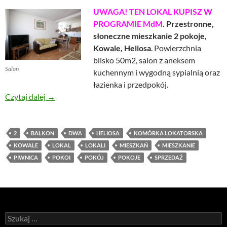
UWAGA! TEN LOKAL KUPISZ W
PROGRAMIE MdM
. Przestronne,
słoneczne mieszkanie 2 pokoje,
Kowale, Heliosa
. Powierzchnia
blisko 50m2, salon z aneksem
Salon
kuchennym i wygodną sypialnią oraz
łazienka i przedpokój.
Mieszkanie, 2 pokoje, Kowale, Heliosa
Czytaj dalej
→
2
BALKON
DWA
HELIOSA
KOMÓRKA LOKATORSKA
KOWALE
LOKAL
LOKALI
MIESZKAŃ
MIESZKANIE
PIWNICA
POKOI
POKÓJ
POKOJE
SPRZEDAŻ
Szukaj: