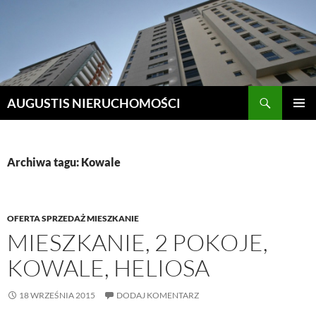
Szukaj
AUGUSTIS NIERUCHOMOŚCI
PRZEJDŹ
MENU
DO
GŁÓWN
TREŚCI
Archiwa tagu: Kowale
OFERTA SPRZEDAŻ MIESZKANIE
MIESZKANIE, 2 POKOJE,
KOWALE, HELIOSA
18 WRZEŚNIA 2015
DODAJ KOMENTARZ