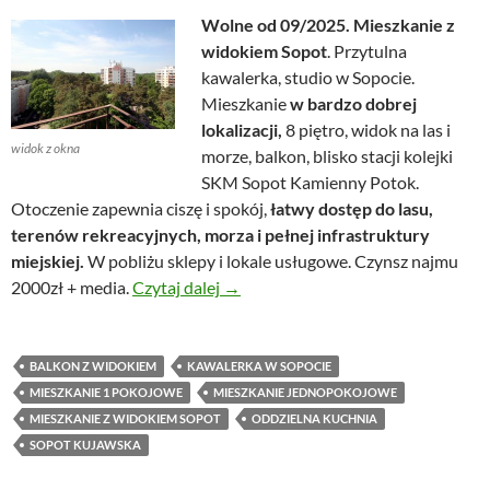
Wolne od 09/2025. Mieszkanie z
widokiem Sopot
.
Przytulna
kawalerka, studio w Sopocie.
Mieszkanie
w bardzo dobrej
lokalizacji,
8 piętro, widok na las i
widok z okna
morze, balkon, blisko stacji kolejki
SKM Sopot Kamienny Potok.
Otoczenie zapewnia ciszę i spokój,
łatwy dostęp do lasu,
terenów rekreacyjnych, morza i pełnej infrastruktury
miejskiej.
W pobliżu sklepy i lokale usługowe. Czynsz najmu
Mieszkanie z widokiem Sopot
2000zł + media.
Czytaj dalej
→
BALKON Z WIDOKIEM
KAWALERKA W SOPOCIE
MIESZKANIE 1 POKOJOWE
MIESZKANIE JEDNOPOKOJOWE
MIESZKANIE Z WIDOKIEM SOPOT
ODDZIELNA KUCHNIA
SOPOT KUJAWSKA