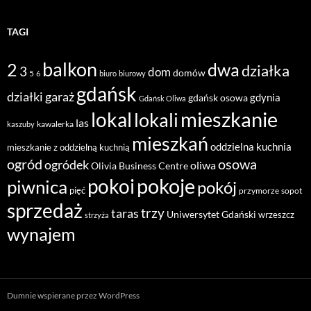
TAGI
balkon
2
dwa
działka
3
dom
domów
5
6
biuro
biurowy
gdańsk
działki
garaż
gdynia
gdańsk osowa
Gdańsk Oliwa
mieszkanie
lokal
lokali
las
kawalerka
kaszuby
mieszkań
oddzielna kuchnia
mieszkanie z oddzielną kuchnią
ogród
osowa
ogródek
oliwa
Olivia Business Centre
pokoje
pokoi
piwnica
pokój
pięć
przymorze
sopot
sprzedaż
taras
trzy
Uniwersytet Gdański
wrzeszcz
strzyża
wynajem
Dumnie wspierane przez WordPress