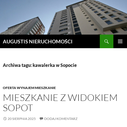
Szukaj
AUGUSTIS NIERUCHOMOŚCI
PRZEJDŹ
MENU
DO
GŁÓWN
TREŚCI
Archiwa tagu: kawalerka w Sopocie
OFERTA WYNAJEM MIESZKANIE
MIESZKANIE Z WIDOKIEM
SOPOT
20 SIERPNIA 2025
DODAJ KOMENTARZ