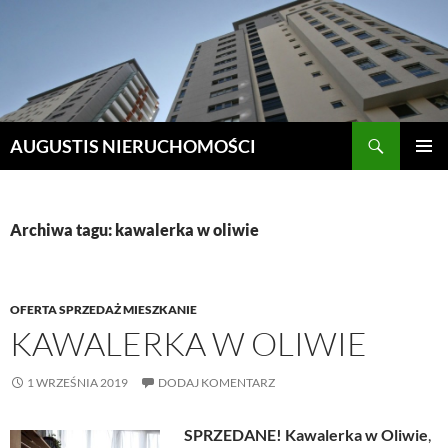
Szukaj
AUGUSTIS NIERUCHOMOŚCI
PRZEJDŹ
MENU
DO
GŁÓWN
TREŚCI
Archiwa tagu: kawalerka w oliwie
OFERTA SPRZEDAŻ MIESZKANIE
KAWALERKA W OLIWIE
1 WRZEŚNIA 2019
DODAJ KOMENTARZ
SPRZEDANE! Kawalerka w Oliwie
,