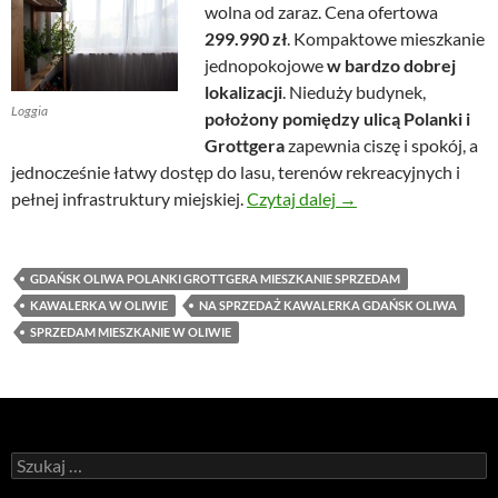
wolna od zaraz. Cena ofertowa
299.990 zł
. Kompaktowe mieszkanie
jednopokojowe
w bardzo dobrej
lokalizacji
. Nieduży budynek,
Loggia
położony pomiędzy ulicą Polanki i
Grottgera
zapewnia ciszę i spokój, a
jednocześnie łatwy dostęp do lasu, terenów rekreacyjnych i
Kawalerka w Oliwie
pełnej infrastruktury miejskiej.
Czytaj dalej
→
GDAŃSK OLIWA POLANKI GROTTGERA MIESZKANIE SPRZEDAM
KAWALERKA W OLIWIE
NA SPRZEDAŻ KAWALERKA GDAŃSK OLIWA
SPRZEDAM MIESZKANIE W OLIWIE
Szukaj: