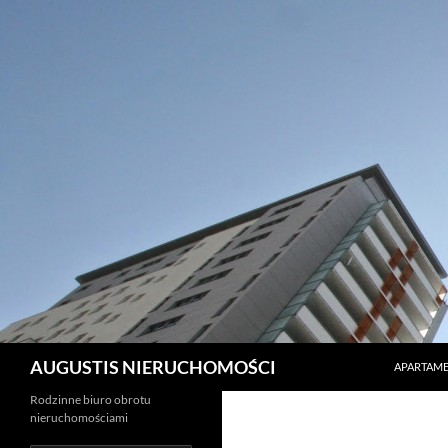
PRZEJDŹ 
Szukaj
AUGUSTIS NIERUCHOMOŚCI
APARTAME
Rodzinne biuro obrotu
nieruchomościami