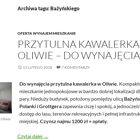
Archiwa tagu: Bażyńskiego
OFERTA WYNAJEM MIESZKANIE
PRZYTULNA KAWALERKA
OLIWIE – DO WYNAJĘCIA
15 LUTEGO 2018
7 KOMENTARZY
Do wynajęcia przytulna kawalerka w Oliwie.
Kompakt
mieszkanie jednopokojowe w bardzo dobrej lokalizacji dl
pary. Nieduży budynek, położony pomiędzy ulicą
Bażyńs
Polanki i Grottgera
zapewnia ciszę i spokój, a jednocześ
dostęp do lasu, terenów rekreacyjnych i pełnej infrastru
 Oliwie
miejskiej.
Czynsz najmu 1200 zł + opłaty.
Przytulna kawalerka w Oliwie – do wynajęcia
Czytaj dalej
→