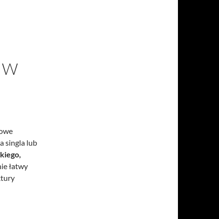
 W
owe
a singla lub
kiego,
nie łatwy
ktury