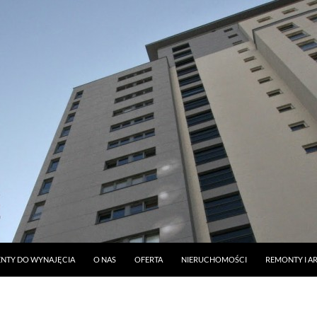
DO TREŚCI
NTY DO WYNAJĘCIA
O NAS
OFERTA
NIERUCHOMOŚCI
REMONTY I A