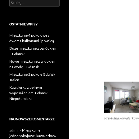
Szukaj:
OSTATNIE WPISY
Mieszkanie 4 pokojowe z
dwoma balkonami i piwnicą
Duże mieszkanie z ogródkiem
– Gdańsk
Nowe mieszkanie z widokiem
na wodę – Gdańsk
Mieszkanie 2 pokoje Gdańsk
Jasień
Kawalerka z pełnym
wyposażeniem, Gdańsk,
Niepołomicka
Przytulna kawalerka w
NAJNOWSZE KOMENTARZE
admin
-
Mieszkanie
jednopokojowe, kawalerka w