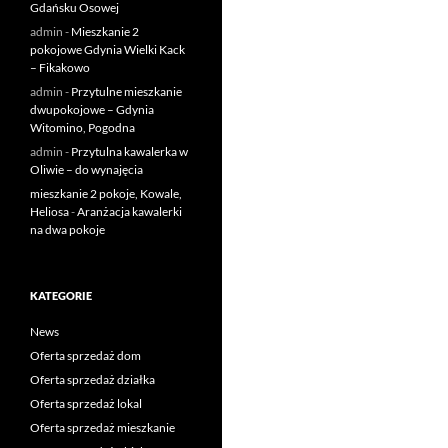
Gdańsku Osowej
admin
-
Mieszkanie 2
pokojowe Gdynia Wielki Kack
– Fikakowo
admin
-
Przytulne mieszkanie
dwupokojowe – Gdynia
Witomino, Pogodna
admin
-
Przytulna kawalerka w
Oliwie – do wynajęcia
mieszkanie 2 pokoje, Kowale,
Heliosa
-
Aranżacja kawalerki
na dwa pokoje
KATEGORIE
News
Oferta sprzedaż dom
Oferta sprzedaż działka
Oferta sprzedaż lokal
Oferta sprzedaż mieszkanie