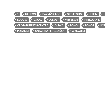
1
BALKON
BAŻYŃSKIEGO
GROTTGERA
JEDEN
LOGGIA
LOKAL
LOKALI
MIESZKAŃ
MIESZKANIE
OLIVIA BUSINESS CENTRE
OLIWA
POKOI
POKÓJ
PO
POLANKI
UNIWERSYTET GDAŃSKI
WYNAJEM