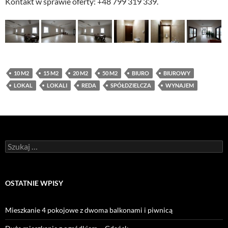
Kontakt w sprawie oferty: +48 799 319 339.
10 M2
15 M2
20 M2
50 M2
BIURO
BIUROWY
LOKAL
LOKALI
REDA
SPÓŁDZIELCZA
WYNAJEM
Szukaj:
OSTATNIE WPISY
Mieszkanie 4 pokojowe z dwoma balkonami i piwnicą