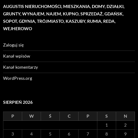
AUGUSTIS NIERUCHOMOŚCI, MIESZKANIA, DOMY, DZIAŁKI,
GRUNTY, WYNAJEM, NAJEM, KUPNO, SPRZEDAŻ, GDAŃSK,
SOPOT, GDYNIA, TRÓJMIASTO, KASZUBY, RUMIA, REDA,
WEJHEROWO
Zaloguj się
Kanał wpisów
Kanał komentarzy
WordPress.org
SIERPIEŃ 2026
P
W
Ś
C
P
S
N
1
2
3
4
5
6
7
8
9