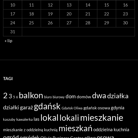
10
11
12
13
14
15
16
17
18
19
20
21
22
23
24
25
26
27
28
29
30
31
« lip
TAGI
balkon
2
dwa
działka
3
dom
domów
5
6
biuro
biurowy
gdańsk
działki
garaż
gdynia
gdańsk osowa
Gdańsk Oliwa
mieszkanie
lokal
lokali
las
kawalerka
kaszuby
mieszkań
oddzielna kuchnia
mieszkanie z oddzielną kuchnią
ogród
osowa
ogródek
oliwa
Olivia Business Centre