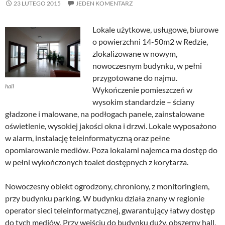
23 LUTEGO 2015
JEDEN KOMENTARZ
Lokale użytkowe, usługowe, biurowe
o powierzchni 14-50m2 w Redzie,
zlokalizowane w nowym,
nowoczesnym budynku, w pełni
przygotowane do najmu.
hall
Wykończenie pomieszczeń w
wysokim standardzie – ściany
gładzone i malowane, na podłogach panele, zainstalowane
oświetlenie, wysokiej jakości okna i drzwi. Lokale wyposażono
w alarm, instalację teleinformatyczną oraz pełne
opomiarowanie mediów. Poza lokalami najemca ma dostęp do
w pełni wykończonych toalet dostępnych z korytarza.
Nowoczesny obiekt ogrodzony, chroniony, z monitoringiem,
przy budynku parking. W budynku działa znany w regionie
operator sieci teleinformatycznej, gwarantujący łatwy dostęp
do tych mediów. Przy wejściu do budynku duży, obszerny hall,