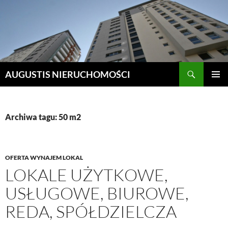
Szukaj
AUGUSTIS NIERUCHOMOŚCI
PRZEJDŹ
MENU
DO
GŁÓWN
TREŚCI
Archiwa tagu: 50 m2
OFERTA WYNAJEM LOKAL
LOKALE UŻYTKOWE,
USŁUGOWE, BIUROWE,
REDA, SPÓŁDZIELCZA