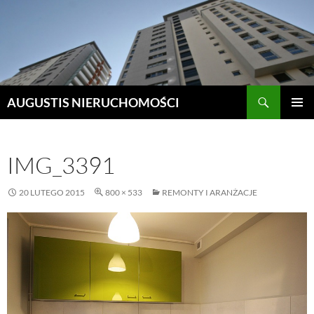
Szukaj
AUGUSTIS NIERUCHOMOŚCI
PRZEJDŹ
MENU
DO
GŁÓWN
TREŚCI
IMG_3391
20 LUTEGO 2015
800 × 533
REMONTY I ARANŻACJE