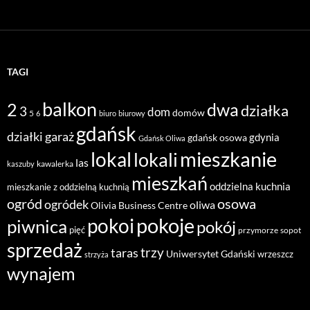
TAGI
balkon
2
dwa
działka
3
dom
domów
5
6
biuro
biurowy
gdańsk
działki
garaż
gdynia
gdańsk osowa
Gdańsk Oliwa
mieszkanie
lokal
lokali
las
kawalerka
kaszuby
mieszkań
oddzielna kuchnia
mieszkanie z oddzielną kuchnią
ogród
osowa
ogródek
oliwa
Olivia Business Centre
pokoje
pokoi
piwnica
pokój
pięć
przymorze
sopot
sprzedaż
taras
trzy
Uniwersytet Gdański
wrzeszcz
strzyża
wynajem