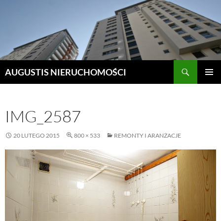
Szukaj
AUGUSTIS NIERUCHOMOŚCI
PRZEJDŹ
MENU
DO
GŁÓWN
TREŚCI
IMG_2587
20 LUTEGO 2015
800 × 533
REMONTY I ARANŻACJE