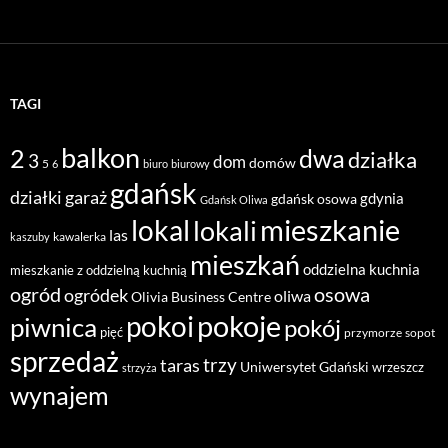
TAGI
balkon
2
dwa
działka
3
dom
domów
5
6
biuro
biurowy
gdańsk
działki
garaż
gdynia
gdańsk osowa
Gdańsk Oliwa
mieszkanie
lokal
lokali
las
kawalerka
kaszuby
mieszkań
oddzielna kuchnia
mieszkanie z oddzielną kuchnią
ogród
osowa
ogródek
oliwa
Olivia Business Centre
pokoje
pokoi
piwnica
pokój
pięć
przymorze
sopot
sprzedaż
taras
trzy
Uniwersytet Gdański
wrzeszcz
strzyża
wynajem